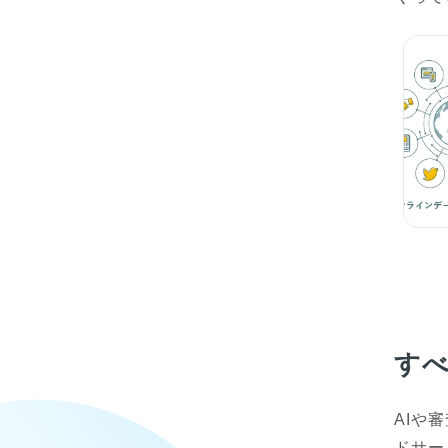
す
AIや
ドサー