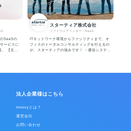
スターティア株式会社
aS
ソフトウェアベンダー・SaaS
のSaaSの
ITネットワーク環境からファシリティまで、オ
サービスに
フィスのトータルコンサルティングを行えるの
【主な
が、スターティアの強みです！ ・通信システム
RTE」 サ
機器販売・設計・施工・保守 ・システムインテ
リアルタイ
グレーション ・セキュリティ対策 ・OA機器販
ーソナライ
売・設計・施工・保守メンテナンス ・電力小
(顧客体験)
売、LED照明、空調機器の販売、電子ブレーカ
ーの販売 ・Webサイトの企画・制作 ・Web集
フラッグシップ
客のコンサルティング
です。 日本
法人企業様はこちら
る中小企
的機関など
した顧客視
moovyとは？
革を目指し
運営会社
クノロジ
お問い合わせ
基づき、CX