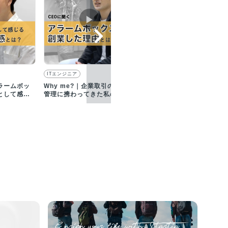
▶︎
▶︎
ITエンジニア
ITエンジニア
ラームボッ
Why me?｜企業取引のリスク
お任せしたい仕事｜エンジ
として感じ
管理に携わってきた私の、ア
アとしてサービス開発、社
とは？
ラームボックス創業理由
ツールの開発などを担当