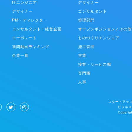
検知（半角／全角、(株)／株式会社
ITエンジニア
変革に向けた全体計画/設計から実
デザイナー
分析機能を用いて、どれくらいの社
通貫で支援するサービスです。 ・「PLAID
デザイナー
コンサルタント
項目で躓いているのかが分かる ・
Ecosystem」 膨大なカスタマー
能で顧客のIDを間違いなく入力（ダ
ルタイムに解析できるKARTEのテ
PM・ディレクター
管理部門
 ▼資金調達情報 2019
をAPIとして解放。事業を加速する
コンサルタント・経営企画
オープンポジション／その他
ド調達：1.2億円 2020年6月 シ
ューションを開発提供しています。
：5億円 2023年1月 シリーズB調
コーポレート
ものづくりエンジニア
円 ※累計調達額は24億円 ▼社内の
週間動画ランキング
施工管理
徴 ・大人な雰囲気のスタートアッ
リつけた働き方が可能 周りへの配慮
企業一覧
営業
た、優しいメンバーが揃っており、
働ける環境です。 仕事においては真
接客・サービス職
いますが、楽しいことが大好きなメ
専門職
りです。 平均年齢は34歳、既婚者
、子育て中社員が35％超えと、大人
人事
スタートアップです。 そのため、休
度な残業など無理なスケジュールで
いくことはありません。 ・働く環
スタートアップ
アップ ・大手金融、外資コンサル、
ビジネス
ャー、スタートアップ経営者など、
Copyrigh
クグラウンドを持つメンバーが当社
ています。 当然ながら自律性、主体
められる環境ではあるのですが、そ
境だからこそ、全員が「会社のオー