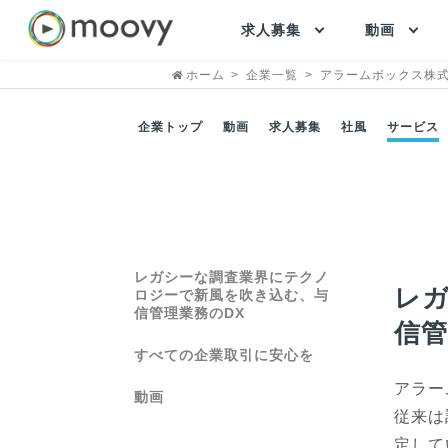
求人募集
動画
ホーム
企業一覧
アラームボックス株
企業トップ
動画
求人募集
社風
サービス
レガシーな調査業界にテクノ
レ
ロジーで新風を吹き込む、与
信管理業務のDX
信管
すべての企業取引に安心を
アラー
動画
従来は
定して