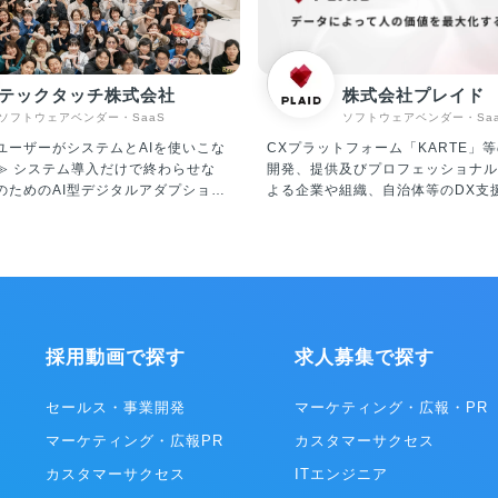
テックタッチ株式会社
株式会社プレイド
ソフトウェアベンダー・SaaS
ソフトウェアベンダー・Sa
ユーザーがシステムとAIを使いこな
CXプラットフォーム「KARTE」等
わらせな
開発、提供及びプロフェッショナル
のためのAI型デジタルアダプション
よる企業や組織、自治体等のDX支援。 
ォーム「テックタッチ」およびAIエ
事業】 ・CXプラットフォーム「KA
I Central Voice」 の企画・開
イトやアプリに今来訪している人を
を行っています。 「テックタッ
ムに解析、可視化。顧客理解からパ
ーザーが十分に使いこなせていない
ズまでを一気通貫で実装できる、CX
ナビゲーションを表示させ、利活用
プラットフォームです。 ・「STUDIO ZERO」
いくプラットフォームです。 対象シ
STUDIO ZEROとは、各産業の
用状況を可視化したうえで、ナビゲ
となる事例を創出する事業開発組織
採用動画で探す
求人募集で探す
よるUI改善や自動操作による生産性
を代表する大企業や地域経済を支え
アジャイルなDXを現場主導でリー
業、スタートアップ企業、行政・公
ができ、主に従業員数千人～数万人
のパートナーと共に、データを活用
セールス・事業開発
マーケティング・広報・PR
プライズ企業様を中心にご導入いた
点での新規事業創出や既存事業の変
マーケティング・広報PR
カスタマーサクセス
機能紹介（一
ています。 ・「PLAID ALPHA」 これまでプレ
のタイミングで何を入力すればいい
イドが積み上げてきた体験設計やテ
カスタマーサクセス
ITエンジニア
ップごとに教えてくれる ・入力ミ
ー・データ活用に係る知見･経験に