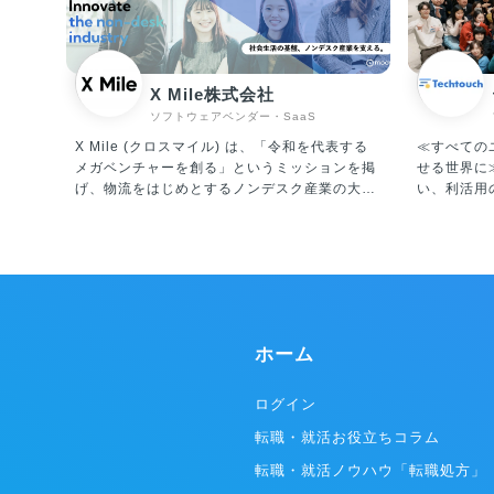
X Mile株式会社
ソフトウェアベンダー・SaaS
X Mile (クロスマイル) は、「令和を代表する
≪すべての
メガベンチャーを創る」というミッションを掲
せる世界に≫ システム導入だけで終
げ、物流をはじめとするノンデスク産業の大き
い、利活用
な課題である「人手不足」と「労働生産性の低
プラットフ
さ」に真正面から取り組んでいます。 運輸、建
ージェント「A
設、製造、自動車、小売、警備等、ノンデスク
発・運営・販売
産業の市場規模は合計100兆円にも上り、「人
チ」は、ユ
材プラットフォーム事業」と「ITプラットフォ
システムに
ーム事業」を軸に事業を推進しています。 ①人
を促進して
材プラットフォーム事業 転職したいノンデスク
ステムの利
ホーム
ワーカーと企業とを結びつけるサービスを提供
ーションに
中。現在展開しているサービスは、ノンデスク
改善など、
事業者向けの人材採用システム『X Work（ク
ドすること
ログイン
ロスワーク）』、物流・自動車整備・建設領域
のエンター
転職・就活お役立ちコラム
に特化したエージェントの『ドライバーキャリ
だいています。 ▼テックタッチの
ア』『整備士キャリア』『建職キャリア』を運
例） ・ど
転職・就活ノウハウ「転職処方」
営しています。 現在、5,000社以上のクライア
のかをステ