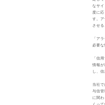
なサイ
度に応
す。ア
させる
「アラ
必要な
「信用
情報が
し、信
当社で
与信管
に関わ
くって