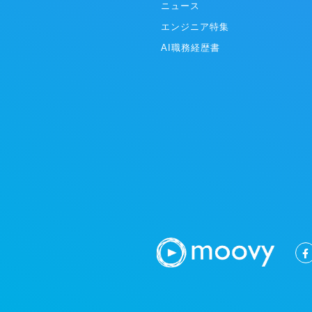
ントと取引しており、業界トップクラスの各社
ニュース
スを事前に
からも厚い信頼を寄せられいます。業界に先駆
など） ・
エンジニア特集
けて成果報酬型サービスを実施し、導入のしや
員が、どの
すさから新たなクライアントを獲得し急成長を
自動入力機
AI職務経歴書
果たしています。 ②ITプラットフォーム
ブルチェックが不要に）
（SaaS）事業 X Mile社は、人材プラットフォ
年6月 シー
ーム事業で5,000以上のお客様と取引を進めて
リーズA調達
まいりました。ノンデスク産業は、紙やFAXな
達：17.8億
ど非効率な業務体制の中小企業が大多数であ
雰囲気/特
り、社内のIT人材も不足しているのが課題とな
プ！メリハ
っています。 当社は、ノンデスク事業者向けの
を大切にし
SaaS開発提供により、生産性向上・労働時間
気持ちよく
短縮を促進していきます。
剣に向き合
ンバーばか
が約60％
な雰囲気の
日出勤・過
業務を進めて
境／スキル
メガベンチ
様々なバッ
には集まっ
性が強く求
のような環