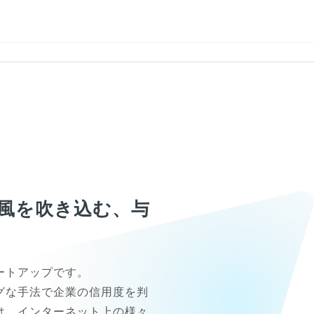
風を吹き込む、与
トアップです。

グな手法で企業の信用度を判
は、インターネット上の様々