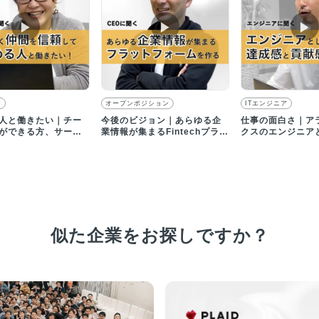
▶︎
▶︎
▶︎
ー
オープンポジション
ITエンジニア
人と働きたい｜チー
今後のビジョン｜あらゆる企
仕事の面白さ｜ア
ができる方、サービ
業情報が集まるFintechプラッ
クスのエンジニア
楽しめる方を募集
トフォームを目指す
る達成感・貢献感
似た企業をお探しですか？