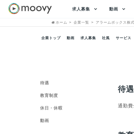
求人募集
動画
ホーム
企業一覧
アラームボックス株
企業トップ
動画
求人募集
社風
サービス
待遇
待
教育制度
通勤費
休日・休暇
動画