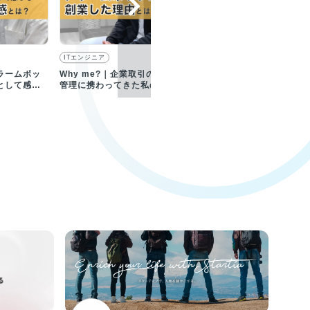
ITエンジニア
ITエンジニア
ラームボッ
Why me?｜企業取引のリスク
お任せしたい仕事｜エンジ
として感じ
管理に携わってきた私の、ア
アとしてサービス開発、社
とは？
ラームボックス創業理由
ツールの開発などを担当