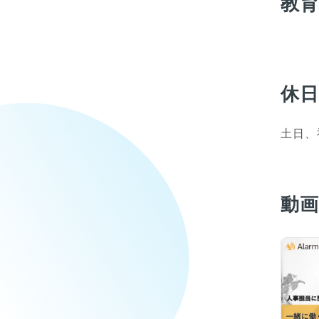
教
休
土日、
動