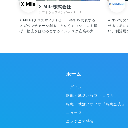
X Mile株式会社
ソフトウェアベンダー・SaaS
X Mile (クロスマイル) は、「令和を代表する
≪すべての
メガベンチャーを創る」というミッションを掲
せる世界に≫ システム導入だけで終
げ、物流をはじめとするノンデスク産業の大き
い、利活用
な課題である「人手不足」と「労働生産性の低
プラットフ
さ」に真正面から取り組んでいます。 運輸、建
ージェント「A
設、製造、自動車、小売、警備等、ノンデスク
発・運営・販売
産業の市場規模は合計100兆円にも上り、「人
チ」は、ユ
材プラットフォーム事業」と「ITプラットフォ
システムに
ーム事業」を軸に事業を推進しています。 ①人
を促進して
材プラットフォーム事業 転職したいノンデスク
ステムの利
ホーム
ワーカーと企業とを結びつけるサービスを提供
ーションに
中。現在展開しているサービスは、ノンデスク
改善など、
事業者向けの人材採用システム『X Work（ク
ドすること
ログイン
ロスワーク）』、物流・自動車整備・建設領域
のエンター
転職・就活お役立ちコラム
に特化したエージェントの『ドライバーキャリ
だいています。 ▼テックタッチの
ア』『整備士キャリア』『建職キャリア』を運
例） ・ど
転職・就活ノウハウ「転職処方」
営しています。 現在、5,000社以上のクライア
のかをステ
ントと取引しており、業界トップクラスの各社
ニュース
スを事前に
からも厚い信頼を寄せられいます。業界に先駆
など） ・
エンジニア特集
けて成果報酬型サービスを実施し、導入のしや
員が、どの