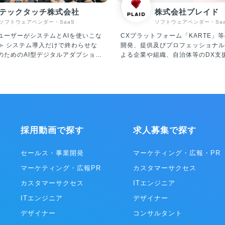
テックタッチ株式会社
株式会社プレイド
ソフトウェアベンダー・SaaS
ソフトウェアベンダー・Sa
ユーザーがシステムとAIを使いこな
CXプラットフォーム「KARTE」等
わらせな
開発、提供及びプロフェッショナル
のためのAI型デジタルアダプション
よる企業や組織、自治体等のDX支援。 
ォーム「テックタッチ」およびAIエ
事業】 ・CXプラットフォーム「KA
I Central Voice」 の企画・開
イトやアプリに今来訪している人を
を行っています。 「テックタッ
ムに解析、可視化。顧客理解からパ
ーザーが十分に使いこなせていない
ズまでを一気通貫で実装できる、CX
ナビゲーションを表示させ、利活用
プラットフォームです。 ・「STUDIO ZERO」
いくプラットフォームです。 対象シ
STUDIO ZEROとは、各産業の
用状況を可視化したうえで、ナビゲ
となる事例を創出する事業開発組織
採用動画で探す
求人募集で探す
よるUI改善や自動操作による生産性
を代表する大企業や地域経済を支え
アジャイルなDXを現場主導でリー
業、スタートアップ企業、行政・公
ができ、主に従業員数千人～数万人
のパートナーと共に、データを活用
セールス・事業開発
マーケティング・広報・PR
プライズ企業様を中心にご導入いた
点での新規事業創出や既存事業の変
マーケティング・広報PR
カスタマーサクセス
機能紹介（一
ています。 ・「PLAID ALPHA」 これまでプレ
のタイミングで何を入力すればいい
イドが積み上げてきた体験設計やテ
カスタマーサクセス
ITエンジニア
ップごとに教えてくれる ・入力ミ
ー・データ活用に係る知見･経験に
検知（半角／全角、(株)／株式会社
ITエンジニア
変革に向けた全体計画/設計から実
デザイナー
分析機能を用いて、どれくらいの社
通貫で支援するサービスです。 ・「PLAID
デザイナー
コンサルタント
項目で躓いているのかが分かる ・
Ecosystem」 膨大なカスタマー