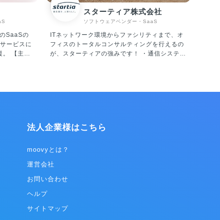
スターティア株式会社
aS
ソフトウェアベンダー・SaaS
のSaaSの
ITネットワーク環境からファシリティまで、オ
サービスに
フィスのトータルコンサルティングを行えるの
【主な
が、スターティアの強みです！ ・通信システム
RTE」 サ
機器販売・設計・施工・保守 ・システムインテ
リアルタイ
グレーション ・セキュリティ対策 ・OA機器販
ーソナライ
売・設計・施工・保守メンテナンス ・電力小
(顧客体験)
売、LED照明、空調機器の販売、電子ブレーカ
ーの販売 ・Webサイトの企画・制作 ・Web集
フラッグシップ
客のコンサルティング
です。 日本
法人企業様はこちら
る中小企
的機関など
した顧客視
moovyとは？
革を目指し
運営会社
クノロジ
お問い合わせ
基づき、CX
行までを一気
ヘルプ
サイトマップ
データをリア