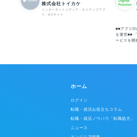
株式会社トイカケ
インターネットメディア・ネイティブアプ
リ・ECサイト
■■アプリD
を運営■■ 「LINEマンガ」は2013年に国内でサ
ービスを開
2018年にLI
同社に「LI
は資本変更によ
Inc.の1
Worldwi
フォームと
遂げています。 年齢・性別問わず
ホーム
誰もが使う
ターテイメ
あり続けます。 ※WEBTOON Wo
ログイン
Servic
転職・就活お役立ちコラム
ビス展開す
ットフォー
転職・就活ノウハウ「転職処方」
ームは「LIN
ニュース
Fronti
米･欧州/WEB
エンジニア特集