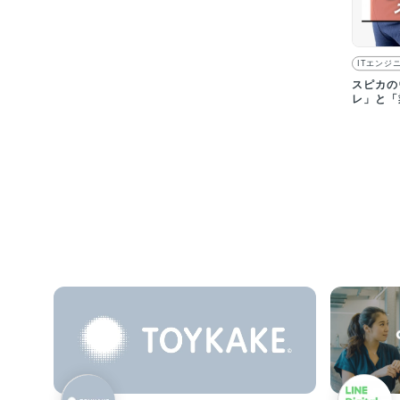
ITエンジ
スピカの
レ」と「
がありま