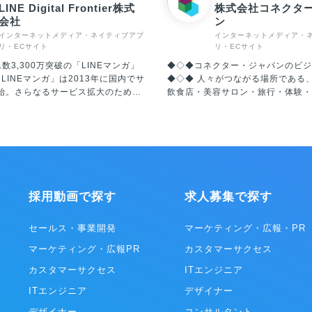
LINE Digital Frontier株式
株式会社コネクタ
会社
ン
インターネットメディア・ネイティブアプ
インターネットメディア・
リ・ECサイト
リ・ECサイト
L数3,300万突破の「LINEマンガ」
◆◇◆コネクター・ジャパンのビジ
◆◇◆ 人々がつながる場所である
始。さらなるサービス拡大のため、
飲食店・美容サロン・旅行・体験・
NE Digital Frontier社を設立し、
リアルな現場のIT活用を促進する
NEマンガ」事業を承継。2020年に
業務効率化、生産性向上、経営改善
り、Webtoon Entertainment
ライアントとユーザーの双方を満足
00％子会社となり、現在は“WEBTOON
れがコネクター・ジャパンが創業よ
de Service”の一員として、プラット
てきたミッションです。 インター
コンテンツの両面にて着実に成長を
より、仕事のみならず生活そのもの
、日本に住む
いますが、「人々が出会う場所」の
採用動画で探す
求人募集で探す
「国民的サービス」を目指し、エン
らず、さらに重要性は高まっている
ント産業をリードする企業の一つで
す。テクノロジーを取り入れ変化を
rldwide
がらも、心が揺さぶられるリアルな
セールス・事業開発
マーケティング・広報・PR
eについて 全世界に向け10カ国語でサー
かりと残していく、人々が思い出の
マーケティング・広報PR
カスタマーサクセス
る、電子コミックを中心としたプラ
歩むお手伝いをする、これを世界規
ムの連合体。代表的なプラットフォ
ることが我々のビジョンです。 ◎ホテルマーケ
カスタマーサクセス
ITエンジニア
Eマンガ」（日本/LINE Digital
ティング事業 ホテルマーケティン
er株式会社）、「WEBTOON」（北中南
ITエンジニア
テルや旅館などの宿泊施設に向け、
デザイナー
TOON Entertainment Inc.）、
進を促し、OTA（オンライントラ
デザイナー
コンサルタント