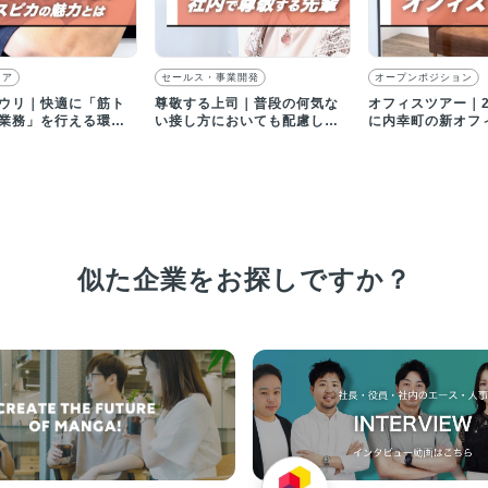
ニア
セールス・事業開発
オープンポジション
ウリ｜快適に「筋ト
尊敬する上司｜普段の何気な
オフィスツアー｜2
業務」を行える環境
い接し方においても配慮して
に内幸町の新オフ
す
くれるセールスリーダー
しました！
似た企業をお探しですか？