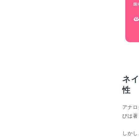
ネ
性
アナロ
びは著
しかし