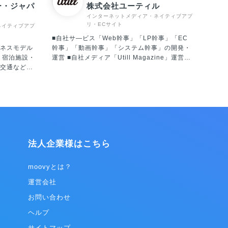
ー・ジャパ
株式会社ユーティル
インターネットメディア・ネイティブアプ
リ・ECサイト
ネイティブアプ
■自社サ―ビス「Web幹事」「LP幹事」「EC
ネスモデル
幹事」「動画幹事」「システム幹事」の開発・
、宿泊施設・
運営 ■自社メディア「Utill Magazine」運営
交通など、
■Webデザイン・コーディング ■Webサービ
ことにより、
ス・アプリ開発 ■事業支援コンサルティング 【
を行い、ク
事業への想い 】 Web幹事は、自社でWeb制作
に導く。こ
を行なっていたときに感じた課題を解決したい
り大切にし
という想いから創ったサービスです。情報の非
ネット革命に
対称性が大きい個々のBtoB領域に特化して「相
が激変して
談窓口」をつくりたいという想いのもとサービ
価値は変わ
スづくりを行なっています。
法人企業様はこちら
と言えま
受け入れな
現場をしっ
moovyとは？
多い人生を
運営会社
模で実現す
お問い合わせ
グ事業は、ホ
IT活用の促
ヘルプ
ベルエージェ
サイトマップ