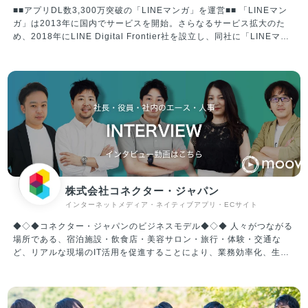
■■アプリDL数3,300万突破の「LINEマンガ」を運営■■ 「LINEマン
ガ」は2013年に国内でサービスを開始。さらなるサービス拡大のた
め、2018年にLINE Digital Frontier社を設立し、同社に「LINEマン
ガ」事業を承継。2020年には資本変更により、Webtoon
Entertainment Inc.の100％子会社となり、現在は“WEBTOON
Worldwide Service”の一員として、プラットフォームとコンテンツの
両面にて着実に成長を遂げています。 年齢・性別問わず、日本に住む
誰もが使う「国民的サービス」を目指し、エンターテイメント産業を
リードする企業の一つであり続けます。 ※WEBTOON Worldwide
Serviceについて 全世界に向け10カ国語でサービス展開する、電子コ
ミックを中心としたプラットフォームの連合体。代表的なプラットフ
ォームは「LINEマンガ」（日本/LINE Digital Frontier株式会社）、
「WEBTOON」（北中南米･欧州/WEBTOON Entertainment Inc.）、
「NAVER WEBTOON」（韓国/NAVER WEBTOON Ltd.）、「LINE
株式会社コネクター・ジャパン
WEBTOON」（東南アジア）など。各プラットフォームを合算した月
インターネットメディア・ネイティブアプリ・ECサイト
間利用者数（MAU）は8,200万、累計ダウンロード数は2億超、ひと
月の流通額は100億円を超え、同市場で圧倒的な世界１位の規模を誇
◆◇◆コネクター・ジャパンのビジネスモデル◆◇◆ 人々がつながる
ります。
場所である、宿泊施設・飲食店・美容サロン・旅行・体験・交通な
ど、リアルな現場のIT活用を促進することにより、業務効率化、生産
性向上、経営改善を行い、クライアントとユーザーの双方を満足に導
く。これがコネクター・ジャパンが創業より大切にしてきたミッショ
ンです。 インターネット革命により、仕事のみならず生活そのものが
激変していますが、「人々が出会う場所」の価値は変わらず、さらに