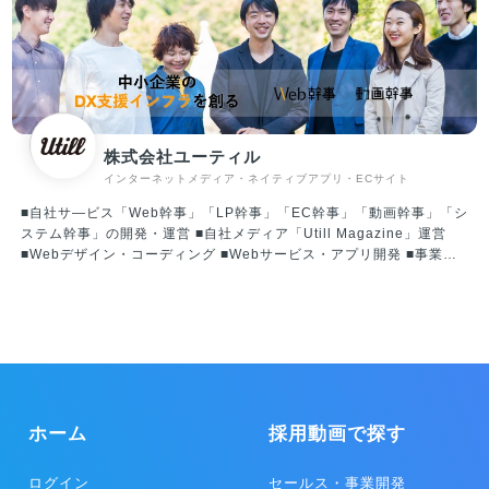
重要性は高まっていると言えます。テクノロジーを取り入れ変化を受
け入れながらも、心が揺さぶられるリアルな現場をしっかりと残して
いく、人々が思い出の多い人生を歩むお手伝いをする、これを世界規
模で実現することが我々のビジョンです。 ◎ホテルマーケティング事
業 ホテルマーケティング事業は、ホテルや旅館などの宿泊施設に向
け、IT活用の促進を促し、OTA（オンライントラベルエージェント）
の運用代行や、自社HP（ホームページ）の作成、PMSやGDSなどの
株式会社ユーティル
選定アドバイスや連携のためのAPI開発などの支援サービスを行って
インターネットメディア・ネイティブアプリ・ECサイト
います。 ホテルや旅館、ゲストハウスなど約300施設の契約実績があ
ります。また多くのOTAやシステムベンダーとの良いつながりを築い
■自社サ―ビス「Web幹事」「LP幹事」「EC幹事」「動画幹事」「シ
ています。 ◎アウトソーシング事業 アウトソーシング事業は、主に
ステム幹事」の開発・運営 ■自社メディア「Utill Magazine」運営
サービス業クライアントの一部業務を当社が請負い遂行するサービス
■Webデザイン・コーディング ■Webサービス・アプリ開発 ■事業支
です。クライアント、ベトナムのグループ会社、当社の3者で一つの
援コンサルティング 【 事業への想い 】 Web幹事は、自社でWeb制作
チームを即席で編成し、低価格で、高品質な運用を行い業務を効率化
を行なっていたときに感じた課題を解決したいという想いから創った
します。クラウドチームでは、コールセンター業務やデータ入力作
サービスです。情報の非対称性が大きい個々のBtoB領域に特化して
業、翻訳などのBPO、システム構築やアプリ開発、ホームページ制作
「相談窓口」をつくりたいという想いのもとサービスづくりを行なっ
などを行うITOの2種類のプランがあり、大手企業ともワンチームで取
ています。
り組みを行っています。 ◎プロダクト事業 プロダクト事業は、クラ
イアントやユーザーのニーズや用途に合ったアプリケーションソフト
ウェアを開発し、人々の生活がより楽しく、便利になるようサービス
を展開しています。UI/UXが優れたデザインを重視し、高い価値を実
ホーム
採用動画で探す
現します。 リピッテでは、美容サロンや宿泊施設、飲食店へ15000店
舗以上の導入実績があり、リピーターや優良顧客の創出や維持を行
ログイン
セールス・事業開発