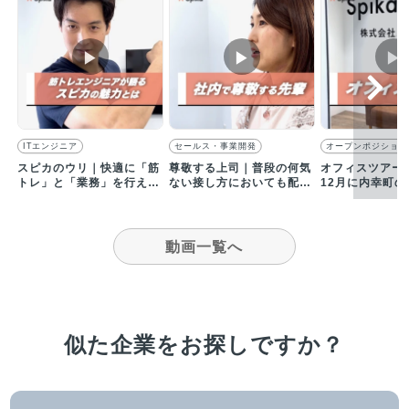
▶︎
▶︎
▶︎
ITエンジニア
セールス・事業開発
オープンポジション
スピカのウリ｜快適に「筋
尊敬する上司｜普段の何気
オフィスツアー｜
トレ」と「業務」を行える
ない接し方においても配慮
12月に内幸町
環境があります
してくれるセールスリーダ
へ移転しました
ー
動画一覧へ
似た企業をお探しですか？