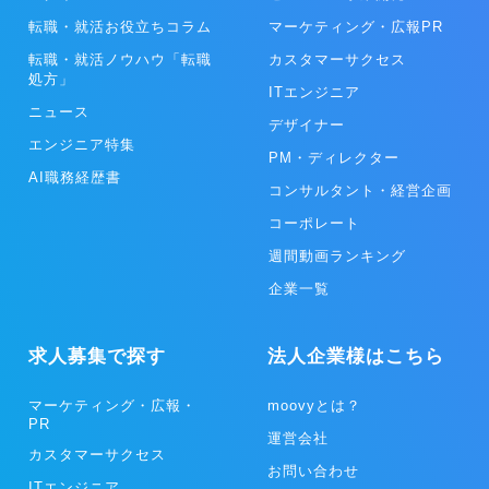
い、クライアントの新規獲得コストの削減や事業安定化に貢献してい
ます。
転職・就活お役立ちコラム
マーケティング・広報PR
転職・就活ノウハウ「転職
カスタマーサクセス
処方」
ITエンジニア
ニュース
デザイナー
エンジニア特集
PM・ディレクター
AI職務経歴書
コンサルタント・経営企画
コーポレート
週間動画ランキング
企業一覧
求人募集で探す
法人企業様はこちら
マーケティング・広報・
moovyとは？
PR
運営会社
カスタマーサクセス
お問い合わせ
ITエンジニア