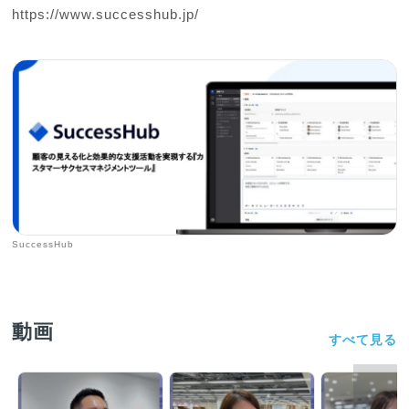
https://www.successhub.jp/
SuccessHub
動画
すべて見る