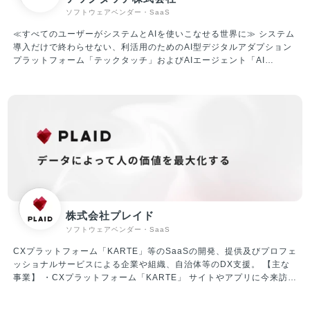
し急成長を果たしています。 ②ITプラットフォーム（SaaS）事業 X
ソフトウェアベンダー・SaaS
Mile社は、人材プラットフォーム事業で5,000以上のお客様と取引を
進めてまいりました。ノンデスク産業は、紙やFAXなど非効率な業務
≪すべてのユーザーがシステムとAIを使いこなせる世界に≫ システム
体制の中小企業が大多数であり、社内のIT人材も不足しているのが課
導入だけで終わらせない、利活用のためのAI型デジタルアダプション
題となっています。 当社は、ノンデスク事業者向けのSaaS開発提供
プラットフォーム「テックタッチ」およびAIエージェント「AI
により、生産性向上・労働時間短縮を促進していきます。
Central Voice」 の企画・開発・運営・販売を行っています。 「テッ
クタッチ」は、ユーザーが十分に使いこなせていないシステムにナビ
ゲーションを表示させ、利活用を促進していくプラットフォームで
す。 対象システムの利用状況を可視化したうえで、ナビゲーションに
よるUI改善や自動操作による生産性改善など、アジャイルなDXを現場
主導でリードすることができ、主に従業員数千人～数万人のエンター
プライズ企業様を中心にご導入いただいています。 ▼テックタッチの
機能紹介（一例） ・どのタイミングで何を入力すればいいのかをス
テップごとに教えてくれる ・入力ミスを事前に検知（半角／全角、
(株)／株式会社など） ・分析機能を用いて、どれくらいの社員が、
どの項目で躓いているのかが分かる ・自動入力機能で顧客のIDを間
株式会社プレイド
違いなく入力（ダブルチェックが不要に） ▼資金調達情報 2019年6
ソフトウェアベンダー・SaaS
月 シード調達：1.2億円 2020年6月 シリーズA調達：5億円 2023
年1月 シリーズB調達：17.8億円 ※累計調達額は24億円 ▼社内の雰
CXプラットフォーム「KARTE」等のSaaSの開発、提供及びプロフェ
囲気/特徴 ・大人な雰囲気のスタートアップ！メリハリつけた働き方
ッショナルサービスによる企業や組織、自治体等のDX支援。 【主な
が可能 周りへの配慮を大切にした、優しいメンバーが揃っており、気
事業】 ・CXプラットフォーム「KARTE」 サイトやアプリに今来訪し
持ちよく働ける環境です。 仕事においては真剣に向き合いますが、楽
ている人をリアルタイムに解析、可視化。顧客理解からパーソナライ
しいことが大好きなメンバーばかりです。 平均年齢は34歳、既婚者が
ズまでを一気通貫で実装できる、CX(顧客体験)プラットフォームで