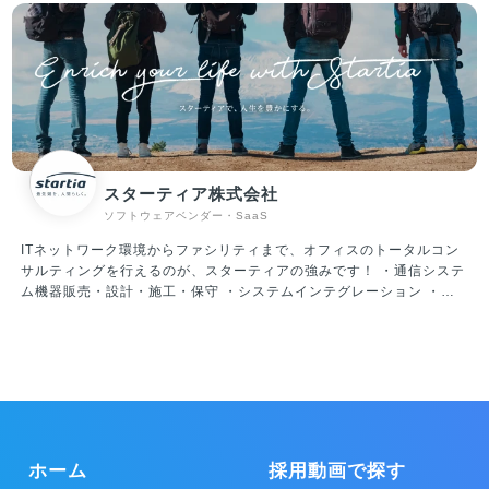
約60％、子育て中社員が35％超えと、大人な雰囲気のスタートアップ
す。 ・「STUDIO ZERO」 STUDIO ZEROとは、各産業のフラッグ
です。 そのため、休日出勤・過度な残業など無理なスケジュールで業
シップとなる事例を創出する事業開発組織です。 日本を代表する大企
務を進めていくことはありません。 ・働く環境／スキルアップ ・大
業や地域経済を支える中小企業、スタートアップ企業、行政・公的機
手金融、外資コンサル、メガベンチャー、スタートアップ経営者な
関などのパートナーと共に、データを活用した顧客視点での新規事業
ど、様々なバックグラウンドを持つメンバーが当社には集まっていま
創出や既存事業の変革を目指しています。 ・「PLAID ALPHA」 これ
す。 当然ながら自律性、主体性が強く求められる環境ではあるのです
までプレイドが積み上げてきた体験設計やテクノロジー・データ活用
が、そのような環境だからこそ、全員が「会社のオーナーである」と
に係る知見･経験に基づき、CX変革に向けた全体計画/設計から実行ま
いう思いを持ち、プロダクト開発だけではなく、組織作りにも積極的
でを一気通貫で支援するサービスです。 ・「PLAID Ecosystem」 膨
に関わる風土ができています。
大なカスタマーデータをリアルタイムに解析できるKARTEのテクノロ
スターティア株式会社
ジーをAPIとして解放。事業を加速するためのソリューションを開発
ソフトウェアベンダー・SaaS
提供しています。
ITネットワーク環境からファシリティまで、オフィスのトータルコン
サルティングを行えるのが、スターティアの強みです！ ・通信システ
ム機器販売・設計・施工・保守 ・システムインテグレーション ・セ
キュリティ対策 ・OA機器販売・設計・施工・保守メンテナンス ・電
力小売、LED照明、空調機器の販売、電子ブレーカーの販売 ・Webサ
イトの企画・制作 ・Web集客のコンサルティング
ホーム
採用動画で探す