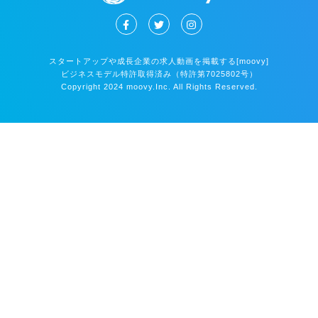
スタートアップや成長企業の求人動画を掲載する[moovy]
ビジネスモデル特許取得済み（特許第7025802号）
Copyright 2024 moovy.Inc. All Rights Reserved.