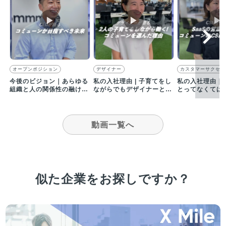
▶︎
▶︎
▶︎
オープンポジション
デザイナー
カスタマーサクセス
今後のビジョン｜あらゆる
私の入社理由 | 子育てをし
私の入社理由｜
組織と人の関係性の融け合
ながらでもデザイナーとし
とってなくては
いを促し、可能性を解き放
て自己成長できる環境！
のになる瞬間に
ちたい！
い！
動画一覧へ
似た企業をお探しですか？