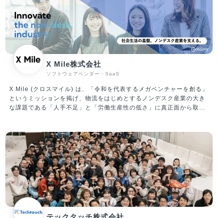
X Mile株式会社
ソフトウェアベンダー・SaaS
X Mile (クロスマイル) は、「令和を代表するメガベンチャーを創る」
というミッションを掲げ、物流をはじめとするノンデスク産業の大き
な課題である「人手不足」と「労働生産性の低さ」に真正面から取り
組んでいます。 運輸、建設、製造、自動車、小売、警備等、ノンデス
ク産業の市場規模は合計100兆円にも上り、「人材プラットフォーム
事業」と「ITプラットフォーム事業」を軸に事業を推進しています。
①人材プラットフォーム事業 転職したいノンデスクワーカーと企業と
を結びつけるサービスを提供中。現在展開しているサービスは、ノン
デスク事業者向けの人材採用システム『X Work（クロスワーク）』、
物流・自動車整備・建設領域に特化したエージェントの『ドライバー
キャリア』『整備士キャリア』『建職キャリア』を運営しています。
現在、5,000社以上のクライアントと取引しており、業界トップクラ
スの各社からも厚い信頼を寄せられいます。業界に先駆けて成果報酬
型サービスを実施し、導入のしやすさから新たなクライアントを獲得
テックタッチ株式会社