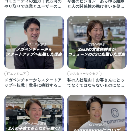
コミュニティの魅力｜双方向の
今後のビジョン｜あらゆる組織
やり取りで企業とユーザーの距
と人の関係性の融け合いを促
離が近くなる！
し、可能性を解き放ちたい！
ITエンジニア
カスタマーサクセス
メガベンチャーからスタートア
私の入社理由｜お客さんにとっ
ップへ転職｜世界に挑戦するプ
てなくてはならないものになる
ロダクトを作りたい！
瞬間に立ち会いたい！