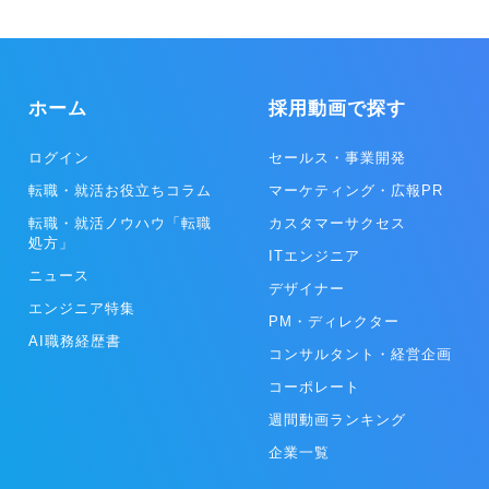
バーがベンチャー・スピリッツを発揮して“どこにも負けない”プロフ
ェッショナル集団を目指しています。 ・人々の仕事に対する意識に変
革をもたらし、大げさに言えば日本全体の「働くこと」に対するマイ
ンドリセットを行おうとしています。 ・日本一新卒業界を変えたいと
思っている会社です！
ホーム
採用動画で探す
ログイン
セールス・事業開発
転職・就活お役立ちコラム
マーケティング・広報PR
転職・就活ノウハウ「転職
カスタマーサクセス
処方」
ITエンジニア
ニュース
デザイナー
エンジニア特集
PM・ディレクター
AI職務経歴書
コンサルタント・経営企画
コーポレート
週間動画ランキング
企業一覧