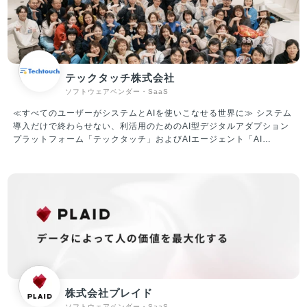
デスク事業者向けの人材採用システム『X Work（クロスワーク）』、
物流・自動車整備・建設領域に特化したエージェントの『ドライバー
キャリア』『整備士キャリア』『建職キャリア』を運営しています。
現在、5,000社以上のクライアントと取引しており、業界トップクラ
スの各社からも厚い信頼を寄せられいます。業界に先駆けて成果報酬
型サービスを実施し、導入のしやすさから新たなクライアントを獲得
テックタッチ株式会社
し急成長を果たしています。 ②ITプラットフォーム（SaaS）事業 X
ソフトウェアベンダー・SaaS
Mile社は、人材プラットフォーム事業で5,000以上のお客様と取引を
進めてまいりました。ノンデスク産業は、紙やFAXなど非効率な業務
≪すべてのユーザーがシステムとAIを使いこなせる世界に≫ システム
体制の中小企業が大多数であり、社内のIT人材も不足しているのが課
導入だけで終わらせない、利活用のためのAI型デジタルアダプション
題となっています。 当社は、ノンデスク事業者向けのSaaS開発提供
プラットフォーム「テックタッチ」およびAIエージェント「AI
により、生産性向上・労働時間短縮を促進していきます。
Central Voice」 の企画・開発・運営・販売を行っています。 「テッ
クタッチ」は、ユーザーが十分に使いこなせていないシステムにナビ
ゲーションを表示させ、利活用を促進していくプラットフォームで
す。 対象システムの利用状況を可視化したうえで、ナビゲーションに
よるUI改善や自動操作による生産性改善など、アジャイルなDXを現場
主導でリードすることができ、主に従業員数千人～数万人のエンター
プライズ企業様を中心にご導入いただいています。 ▼テックタッチの
機能紹介（一例） ・どのタイミングで何を入力すればいいのかをス
テップごとに教えてくれる ・入力ミスを事前に検知（半角／全角、
(株)／株式会社など） ・分析機能を用いて、どれくらいの社員が、
どの項目で躓いているのかが分かる ・自動入力機能で顧客のIDを間
株式会社プレイド
違いなく入力（ダブルチェックが不要に） ▼資金調達情報 2019年6
ソフトウェアベンダー・SaaS