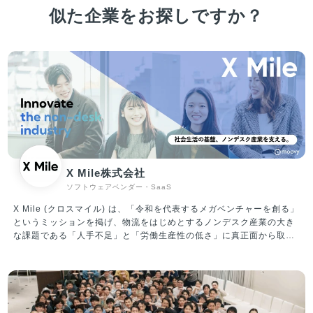
似た企業をお探しですか？
X Mile株式会社
ソフトウェアベンダー・SaaS
X Mile (クロスマイル) は、「令和を代表するメガベンチャーを創る」
というミッションを掲げ、物流をはじめとするノンデスク産業の大き
な課題である「人手不足」と「労働生産性の低さ」に真正面から取り
組んでいます。 運輸、建設、製造、自動車、小売、警備等、ノンデス
ク産業の市場規模は合計100兆円にも上り、「人材プラットフォーム
事業」と「ITプラットフォーム事業」を軸に事業を推進しています。
①人材プラットフォーム事業 転職したいノンデスクワーカーと企業と
を結びつけるサービスを提供中。現在展開しているサービスは、ノン