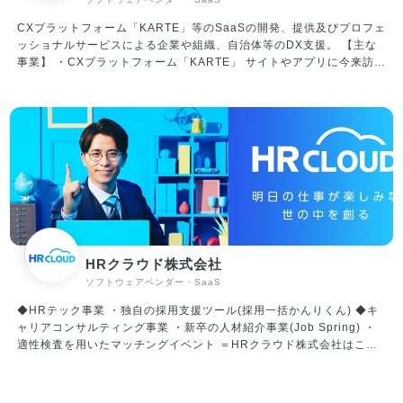
月 シード調達：1.2億円 2020年6月 シリーズA調達：5億円 2023
年1月 シリーズB調達：17.8億円 ※累計調達額は24億円 ▼社内の雰
CXプラットフォーム「KARTE」等のSaaSの開発、提供及びプロフェ
囲気/特徴 ・大人な雰囲気のスタートアップ！メリハリつけた働き方
ッショナルサービスによる企業や組織、自治体等のDX支援。 【主な
が可能 周りへの配慮を大切にした、優しいメンバーが揃っており、気
事業】 ・CXプラットフォーム「KARTE」 サイトやアプリに今来訪し
持ちよく働ける環境です。 仕事においては真剣に向き合いますが、楽
ている人をリアルタイムに解析、可視化。顧客理解からパーソナライ
しいことが大好きなメンバーばかりです。 平均年齢は34歳、既婚者が
ズまでを一気通貫で実装できる、CX(顧客体験)プラットフォームで
約60％、子育て中社員が35％超えと、大人な雰囲気のスタートアップ
す。 ・「STUDIO ZERO」 STUDIO ZEROとは、各産業のフラッグ
です。 そのため、休日出勤・過度な残業など無理なスケジュールで業
シップとなる事例を創出する事業開発組織です。 日本を代表する大企
務を進めていくことはありません。 ・働く環境／スキルアップ ・大
業や地域経済を支える中小企業、スタートアップ企業、行政・公的機
手金融、外資コンサル、メガベンチャー、スタートアップ経営者な
関などのパートナーと共に、データを活用した顧客視点での新規事業
ど、様々なバックグラウンドを持つメンバーが当社には集まっていま
創出や既存事業の変革を目指しています。 ・「PLAID ALPHA」 これ
す。 当然ながら自律性、主体性が強く求められる環境ではあるのです
までプレイドが積み上げてきた体験設計やテクノロジー・データ活用
が、そのような環境だからこそ、全員が「会社のオーナーである」と
に係る知見･経験に基づき、CX変革に向けた全体計画/設計から実行ま
いう思いを持ち、プロダクト開発だけではなく、組織作りにも積極的
でを一気通貫で支援するサービスです。 ・「PLAID Ecosystem」 膨
に関わる風土ができています。
大なカスタマーデータをリアルタイムに解析できるKARTEのテクノロ
HRクラウド株式会社
ジーをAPIとして解放。事業を加速するためのソリューションを開発
ソフトウェアベンダー・SaaS
提供しています。
◆HRテック事業 ・独自の採用支援ツール(採用一括かんりくん) ◆キ
ャリアコンサルティング事業 ・新卒の人材紹介事業(Job Spring) ・
適性検査を用いたマッチングイベント ＝HRクラウド株式会社はこん
な会社です＝ ・関わる全ての人や組織が「明日の仕事が楽しみだ」と
思えるような社会の創造を目指しています。 ・「可能性を信じ、想い
をカタチにする」という経営理念のもと、平均年齢28歳の62名のメン