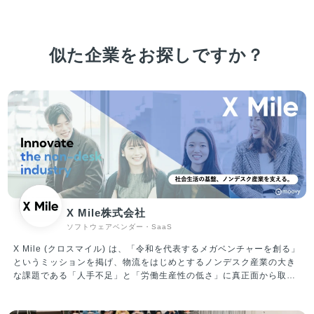
似た企業をお探しですか？
X Mile株式会社
ソフトウェアベンダー・SaaS
X Mile (クロスマイル) は、「令和を代表するメガベンチャーを創る」
というミッションを掲げ、物流をはじめとするノンデスク産業の大き
な課題である「人手不足」と「労働生産性の低さ」に真正面から取り
組んでいます。 運輸、建設、製造、自動車、小売、警備等、ノンデス
ク産業の市場規模は合計100兆円にも上り、「人材プラットフォーム