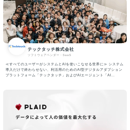
事業」と「ITプラットフォーム事業」を軸に事業を推進しています。
①人材プラットフォーム事業 転職したいノンデスクワーカーと企業と
を結びつけるサービスを提供中。現在展開しているサービスは、ノン
デスク事業者向けの人材採用システム『X Work（クロスワーク）』、
物流・自動車整備・建設領域に特化したエージェントの『ドライバー
キャリア』『整備士キャリア』『建職キャリア』を運営しています。
現在、5,000社以上のクライアントと取引しており、業界トップクラ
スの各社からも厚い信頼を寄せられいます。業界に先駆けて成果報酬
型サービスを実施し、導入のしやすさから新たなクライアントを獲得
テックタッチ株式会社
し急成長を果たしています。 ②ITプラットフォーム（SaaS）事業 X
ソフトウェアベンダー・SaaS
Mile社は、人材プラットフォーム事業で5,000以上のお客様と取引を
進めてまいりました。ノンデスク産業は、紙やFAXなど非効率な業務
≪すべてのユーザーがシステムとAIを使いこなせる世界に≫ システム
体制の中小企業が大多数であり、社内のIT人材も不足しているのが課
導入だけで終わらせない、利活用のためのAI型デジタルアダプション
題となっています。 当社は、ノンデスク事業者向けのSaaS開発提供
プラットフォーム「テックタッチ」およびAIエージェント「AI
により、生産性向上・労働時間短縮を促進していきます。
Central Voice」 の企画・開発・運営・販売を行っています。 「テッ
クタッチ」は、ユーザーが十分に使いこなせていないシステムにナビ
ゲーションを表示させ、利活用を促進していくプラットフォームで
す。 対象システムの利用状況を可視化したうえで、ナビゲーションに
よるUI改善や自動操作による生産性改善など、アジャイルなDXを現場
主導でリードすることができ、主に従業員数千人～数万人のエンター
プライズ企業様を中心にご導入いただいています。 ▼テックタッチの
機能紹介（一例） ・どのタイミングで何を入力すればいいのかをス
テップごとに教えてくれる ・入力ミスを事前に検知（半角／全角、