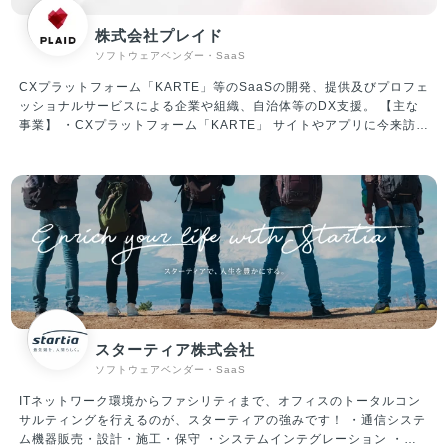
(株)／株式会社など） ・分析機能を用いて、どれくらいの社員が、
どの項目で躓いているのかが分かる ・自動入力機能で顧客のIDを間
株式会社プレイド
違いなく入力（ダブルチェックが不要に） ▼資金調達情報 2019年6
ソフトウェアベンダー・SaaS
月 シード調達：1.2億円 2020年6月 シリーズA調達：5億円 2023
年1月 シリーズB調達：17.8億円 ※累計調達額は24億円 ▼社内の雰
CXプラットフォーム「KARTE」等のSaaSの開発、提供及びプロフェ
囲気/特徴 ・大人な雰囲気のスタートアップ！メリハリつけた働き方
ッショナルサービスによる企業や組織、自治体等のDX支援。 【主な
が可能 周りへの配慮を大切にした、優しいメンバーが揃っており、気
事業】 ・CXプラットフォーム「KARTE」 サイトやアプリに今来訪し
持ちよく働ける環境です。 仕事においては真剣に向き合いますが、楽
ている人をリアルタイムに解析、可視化。顧客理解からパーソナライ
しいことが大好きなメンバーばかりです。 平均年齢は34歳、既婚者が
ズまでを一気通貫で実装できる、CX(顧客体験)プラットフォームで
約60％、子育て中社員が35％超えと、大人な雰囲気のスタートアップ
す。 ・「STUDIO ZERO」 STUDIO ZEROとは、各産業のフラッグ
です。 そのため、休日出勤・過度な残業など無理なスケジュールで業
シップとなる事例を創出する事業開発組織です。 日本を代表する大企
務を進めていくことはありません。 ・働く環境／スキルアップ ・大
業や地域経済を支える中小企業、スタートアップ企業、行政・公的機
手金融、外資コンサル、メガベンチャー、スタートアップ経営者な
関などのパートナーと共に、データを活用した顧客視点での新規事業
ど、様々なバックグラウンドを持つメンバーが当社には集まっていま
創出や既存事業の変革を目指しています。 ・「PLAID ALPHA」 これ
す。 当然ながら自律性、主体性が強く求められる環境ではあるのです
までプレイドが積み上げてきた体験設計やテクノロジー・データ活用
が、そのような環境だからこそ、全員が「会社のオーナーである」と
に係る知見･経験に基づき、CX変革に向けた全体計画/設計から実行ま
いう思いを持ち、プロダクト開発だけではなく、組織作りにも積極的
でを一気通貫で支援するサービスです。 ・「PLAID Ecosystem」 膨
に関わる風土ができています。
大なカスタマーデータをリアルタイムに解析できるKARTEのテクノロ
スターティア株式会社
ジーをAPIとして解放。事業を加速するためのソリューションを開発
ソフトウェアベンダー・SaaS
提供しています。
ITネットワーク環境からファシリティまで、オフィスのトータルコン
サルティングを行えるのが、スターティアの強みです！ ・通信システ
ム機器販売・設計・施工・保守 ・システムインテグレーション ・セ