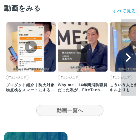
動画をみる
すべて見る
▶︎
▶︎
▶︎
ITエンジニア
ITエンジニア
ITエンジニア
プロダクト紹介｜防火対象
Why me｜14年間消防職員
こういう人と働
物点検をスマートにする
だった私が、FireTechを
キルよりも、「
「防点丸」
起業した理由
感」と「顧客視
か
動画一覧へ