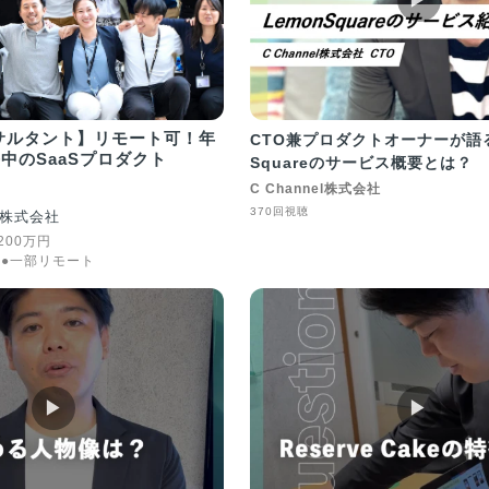
サルタント】リモート可！年
CTO兼プロダクトオーナーが語る
長中のSaaSプロダクト
Squareのサービス概要とは？
C Channel株式会社
370回視聴
株式会社
200
万
円
●一部リモート
▶︎
▶︎