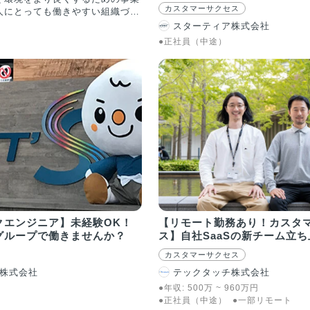
カスタマーサクセス
人にとっても働きやすい組織づく
てに優しい社会に変わるよう多角
スターティア株式会社
行い、社会に貢献する。 ■保
●正社員（中途）
ICTサービス「CoDMON（コド
・敎育施設で働く先生と保護者に
たちと向き合う時間と心のゆとり
くための各種支援ツールを提供す
園児情報と連動した成長記録や指
ートに記録する機能をはじめ、登
護者とのコミュニケーション機能
務負担を大幅に省力化しながら、
る環境づくりの支援をしていま
ンサーなどのIoTデバイスと
、園内のICT/IoT環境を統合管
ションを提供。2024年度のサ
9.8％。2025年8月時点で、全国
、職員約44万人が利用。全国約675
クエンジニア】未経験OK！
【リモート勤務あり！カスタ
および実証実験の導入が決定。導
グループで働きませんか？
ス】自社SaaSの新チーム立
体導入施設数・契約自治体数でシ
25年1月株式会社東京商工リサーチ
カスタマーサクセス
他にも、保育・教育施設の課題解決
株式会社
テックタッチ株式会社
て支援／子育ての社会インフラづ
の軸で複数のプロダクトを展開し
●年収:
500
万
~
960
万
円
保育者の採用・園児募集マッチン
●正社員（中途）
●一部リモート