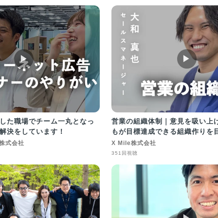
ム「HoiciL（ホイシル）」
ege.codmon.com/ ■保育者向けのオ
ビス「CoDMONカレッジ」
.hoicil.com/ ■先生向け優待プログ
プライム」
eiprime.com/ ■保育用品のオンラ
DMONストア」
▶︎
▶︎
e.codmon.com/ ■写真共有・販売サ
ONプリント」
dmon.com/service/photo/
した職場でチーム一丸となっ
営業の組織体制｜意見を吸い上
解決をしています！
もが目標達成できる組織作りを
株式会社
X Mile株式会社
351回視聴
▶︎