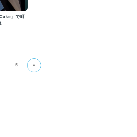
Cake」で町
援
4
5
»