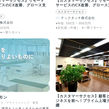
タマーサクセス】リモート
【カスタマーサクセス】リモ
ビスのCX改善、グロース支
サービスのCX改善、グロース
カスタマーサクセス
ス
テックタッチ株式会社
株式会社
●年収:
500
万
~
900
万
円
●正社員（中途）
●一部リモート
60
万
円
●一部リモート
【カスタマーサクセス】顧客
モン
ジネスを前へ！プライム上場
ビス・アウトソーシング・教育
躍
く環境をより良くするための事業