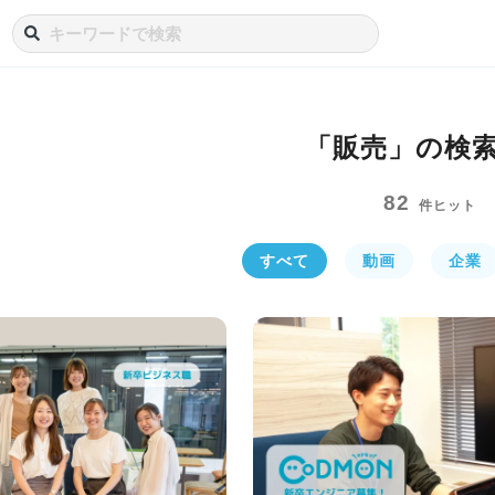
「販売」の
検
82
件ヒット
すべて
動画
企業