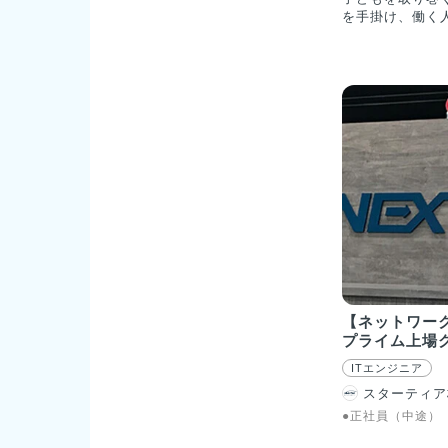
を手掛け、働く
りを体現。子育
的に環境整備を
育・教育施設向け
モン）」 保育
対して、子ども
を持っていただ
るSaaSです。
導案などをスマ
降園管理や、保
など、先生の業
保育の質を高め
す。またベビーセ
API連携するなど
理できるソリュー
ービス継続率は9
約22,200施設
【ネットワー
の自治体で導入
プライム上場
入施設数・自治
ェア1位※(20
ITエンジニア
調べ)。 その
スターティア
／保護者の子育
くりという3つ
●正社員（中途）
ています。 ■