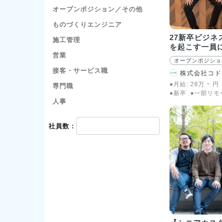
オープンポジション／その他
ものづくりエンジニア
27新卒ビジネ
施工管理
を起こす一員
営業
オープンポジショ
接客・サービス職
株式会社コド
●月給:
28
万
~
円
専門職
●新卒
●一部リモ
人事
社員数：