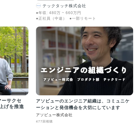
テックタッチ株式会社
●年収:
480
万
~
660
万
円
●正社員（中途）
●一部リモート
▶︎
マーサクセ
アソビューのエンジニア組織は、コミュニケ
ち上げを推進
ーションと発信機会を大切にしています
アソビュー株式会社
477回視聴