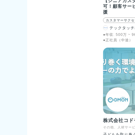
【シニアカス
可！顧客サー
援
カスタマーサクセ
テックタッチ
●年収:
500
万
~
9
●正社員（中途）
株式会社コド
その他、人材サー
子どもを取り巻