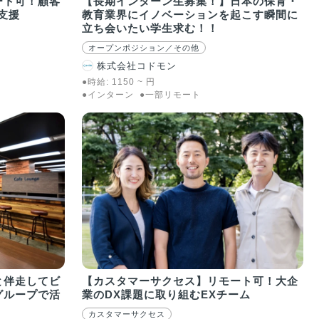
ート可！顧客
【長期インターン生募集！】日本の保育・
支援
教育業界にイノベーションを起こす瞬間に
立ち会いたい学生求む！！
オープンポジション／その他
株式会社コドモン
●時給:
1150
~
円
●インターン
●一部リモート
と伴走してビ
【カスタマーサクセス】リモート可！大企
グループで活
業のDX課題に取り組むEXチーム
カスタマーサクセス