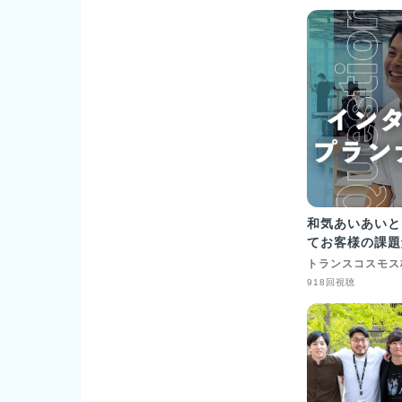
グプラットフォー
https://coll
ンライン研修サー
https://www
ラム「せんせい
https://sens
インストア「Co
https://stor
ービス「CoDM
https://www.co
和気あいあいと
てお客様の課題
トランスコスモス
918回視聴