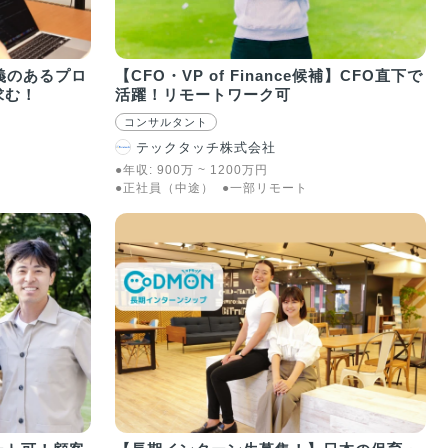
義のあるプロ
【CFO・VP of Finance候補】CFO直下で
求む！
活躍！リモートワーク可
コンサルタント
テックタッチ株式会社
●年収:
900
万
~
1200
万
円
●正社員（中途）
●一部リモート