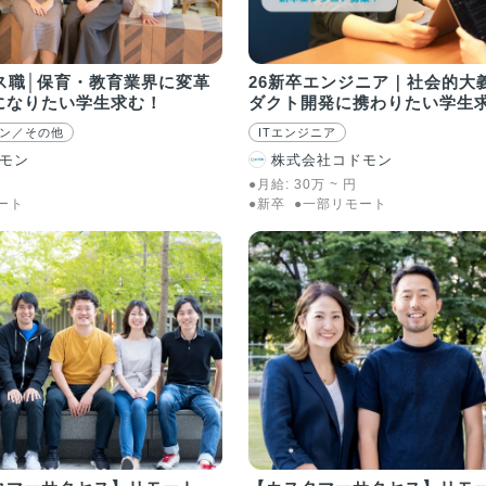
ス職│保育・教育業界に変革
26新卒エンジニア｜社会的大
になりたい学生求む！
ダクト開発に携わりたい学生
ン／その他
ITエンジニア
モン
株式会社コドモン
●月給:
30
万
~
円
ート
●新卒
●一部リモート