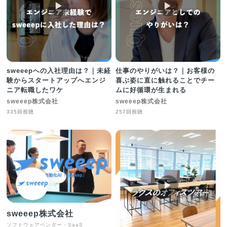
▶︎
▶︎
sweeepへの入社理由は？｜未経
仕事のやりがいは？｜お客様の
験からスタートアップへエンジ
喜ぶ姿に直に触れることでチー
ニア転職したワケ
ムに好循環が生まれる
sweeep株式会社
sweeep株式会社
335回視聴
257回視聴
▶︎
sweeep株式会社
ソフトウェアベンダー・SaaS