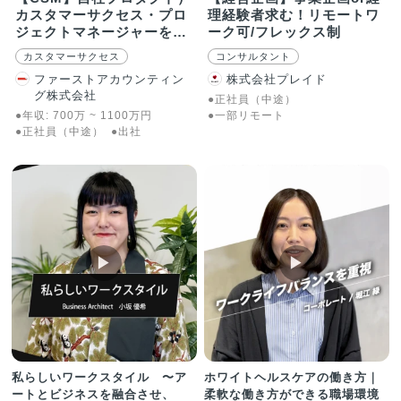
カスタマーサクセス・プロ
理経験者求む！リモートワ
ジェクトマネージャーを募
ーク可/フレックス制
集！
カスタマーサクセス
コンサルタント
ファーストアカウンティン
株式会社プレイド
グ株式会社
●正社員（中途）
●年収:
700
万
~
1100
万
円
●一部リモート
●正社員（中途）
●出社
▶︎
▶︎
私らしいワークスタイル 〜ア
ホワイトヘルスケアの働き方｜
ートとビジネスを融合させ、
柔軟な働き方ができる職場環境