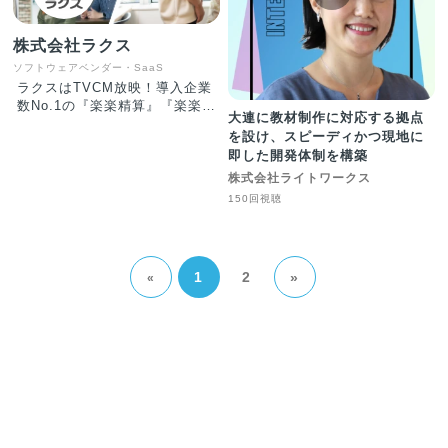
株式会社ラクス
ソフトウェアベンダー・SaaS
ラクスはTVCM放映！導入企業
数No.1の『楽楽精算』『楽楽明
大連に教材制作に対応する拠点
細』など、業務が「楽！」にな
を設け、スピーディかつ現地に
るようなクラウドサービスを複
即した開発体制を構築
数提供している老舗SaaS企業
です。 ありがたい事に売上が
株式会社ライトワークス
好調で、国内SaaS企業の中で
150回視聴
も業界2位の立ち位置を築いて
参りました。 堅実な経営を徹
し、設立以来（20年間以上）無
借金経営を続けています。 ま
1
2
»
«
た、SaaS企業では珍しく、売
上高10億円以上のプロダクトを
複数展開しています。（楽楽精
算、楽楽明細、Mail Dealer
等） 【プロダクト】 ・楽楽精
算：経費や交通費の申請〜承
認〜精算をWebで完結し、経理
部門の業務を効率化。 ・楽楽
明細：請求書、納品書等の帳票
をWebで発行し、印刷/封入作