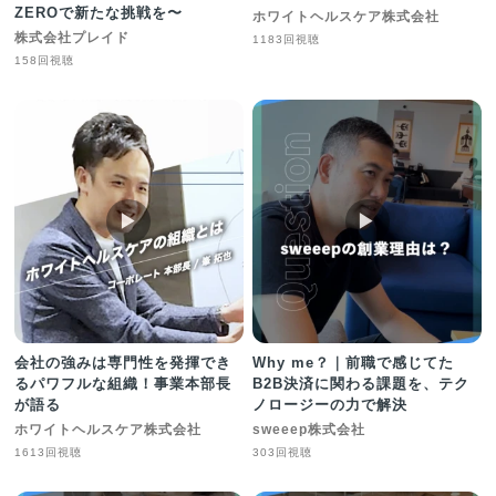
ZEROで新たな挑戦を〜
ホワイトヘルスケア株式会社
株式会社プレイド
1183回視聴
158回視聴
▶︎
▶︎
会社の強みは専門性を発揮でき
Why me？｜前職で感じてた
るパワフルな組織！事業本部長
B2B決済に関わる課題を、テク
が語る
ノロージーの力で解決
ホワイトヘルスケア株式会社
sweeep株式会社
1613回視聴
303回視聴