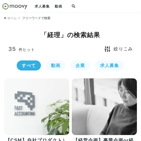
求人募集
動画
ホーム
フリーワードで検索
「経理」の
検索結果
35
絞りこみ
件ヒット
すべて
動画
企業
求人募集
【CSM】自社プロダクト）
【経営企画】事業企画or経