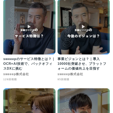
▶︎
▶︎
sweeepのサービス特徴とは？｜
事業ビジョンとは？｜導入
OCR×AI技術で、バックオフィ
10000社突破させ、プラットフ
スDXに挑む
ォームの価値向上を目指す
sweeep株式会社
sweeep株式会社
129回視聴
95回視聴