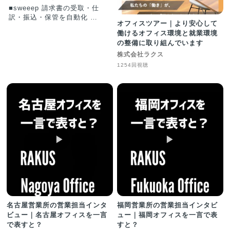
■sweeep 請求書の受取・仕
訳・振込・保管を自動化
オフィスツアー｜より安心して
■sweeep Box 電子帳簿保存法
働けるオフィス環境と就業環境
対応のクラウドキャビネット
の整備に取り組んでいます
株式会社ラクス
1254回視聴
▶︎
▶︎
名古屋営業所の営業担当インタ
福岡営業所の営業担当インタビ
ビュー｜名古屋オフィスを一言
ュー｜福岡オフィスを一言で表
で表すと？
すと？