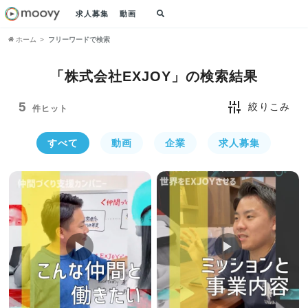
求人募集
動画
ホーム
フリーワードで検索
「株式会社EXJOY」の
検索結果
5
絞りこみ
件ヒット
すべて
動画
企業
求人募集
▶︎
▶︎