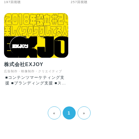
197回視聴
257回視聴
株式会社EXJOY
広告制作・映像制作・クリエイティブ
■コンテンツマーケティング支
援 ■ブランディング支援 ■スポ
ーツマーケティング支援 【具
体的には】 現在、EXJOYは
『note』の運用代行を通したブ
ランディング支援『ノアジョ
イ』を展開しています。企業に
1
«
»
とって同じ志や夢を持った仲間
を増やすためのComrade
Marketing（カムラッドマーケ
ティング）という概念を用い
て、PR・広報・ブランディン