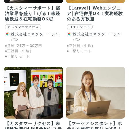
【カスタマーサポート】宿
【Laravel】Webエンジニ
泊業界を盛り上げる！未経
ア│在宅併用OK！実務経験
験歓迎＆在宅勤務OK◎
のある方歓迎
カスタマーサクセス
ITエンジニア
株式会社コネクター・ジャ
株式会社コネクター・ジャ
パン
パン
●月給:
24
万
~
30
万
円
●正社員（中途）
●正社員（中途）
●一部リモート
●一部リモート
【カスタマーサクセス】未
【マーケアシスタント】ホ
経験歓迎◎LINE予約システ
テルや旅館を盛り上げる！