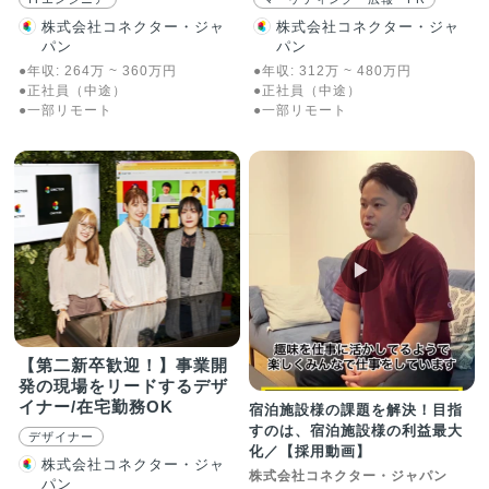
株式会社コネクター・ジャ
株式会社コネクター・ジャ
パン
パン
●年収:
264
万
~
360
万
円
●年収:
312
万
~
480
万
円
●正社員（中途）
●正社員（中途）
●一部リモート
●一部リモート
▶︎
【第二新卒歓迎！】事業開
発の現場をリードするデザ
イナー/在宅勤務OK
宿泊施設様の課題を解決！目指
すのは、宿泊施設様の利益最大
デザイナー
化／【採用動画】
株式会社コネクター・ジャ
株式会社コネクター・ジャパン
パン