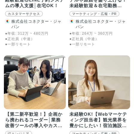
ムの導入支援│在宅OK！
未経験歓迎＆在宅勤務
OK◎
カスタマーサクセス
マーケティング・広報・PR
株式会社コネクター・ジャ
株式会社コネクター・ジャ
パン
パン
●年収:
312
万
~
480
万
円
●年収:
264
万
~
360
万
円
●正社員（中途）
●正社員（中途）
●一部リモート
●一部リモート
【第二新卒歓迎！】企画か
未経験OK!【Webマーケテ
ら携われるコーダー│業務
ィング担当者】観光業界を
改善ツールの導入やカスタ
豊かにしたい！宿泊施設の
マイズも
オンライン集客サポート
ITエンジニア
マーケティング・広報・PR