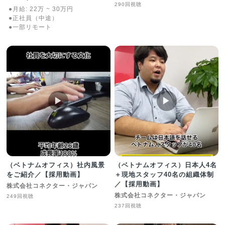
290回視聴
●月給:
22
万
~
30
万
円
●正社員（中途）
●一部リモート
▶︎
▶︎
（ベトナムオフィス）社内風景
（ベトナムオフィス）日本人4名
をご紹介／【採用動画】
＋現地スタッフ40名の組織体制
／【採用動画】
株式会社コネクター・ジャパン
株式会社コネクター・ジャパン
249回視聴
237回視聴