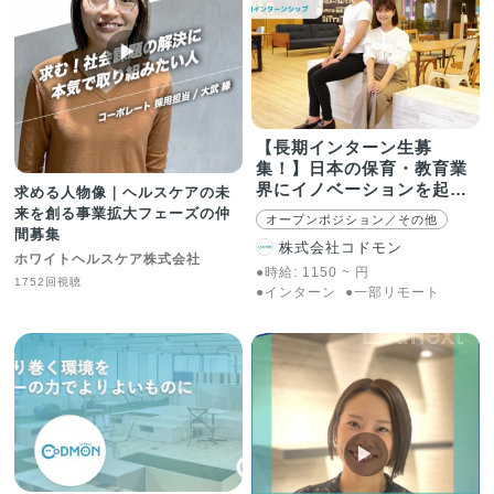
▶︎
【長期インターン生募
集！】日本の保育・教育業
界にイノベーションを起こ
求める人物像｜ヘルスケアの未
す瞬間に立ち会いたい学生
来を創る事業拡大フェーズの仲
オープンポジション／その他
求む！！
間募集
株式会社コドモン
ホワイトヘルスケア株式会社
●時給:
1150
~
円
1752回視聴
●インターン
●一部リモート
▶︎