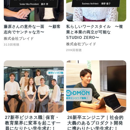
藤原さんの意外な一面 〜顧客
私らしいワークスタイル 〜複
志向でヤンチャな方〜
業と本業の両立が可能な
STUDIO ZERO〜
株式会社プレイド
株式会社プレイド
313回視聴
209回視聴
27新卒ビジネス職│保育・
26新卒エンジニア｜社会的
教育業界に変革を起こす一
大義のあるプロダクト開発
員になりたい学生求む！
に携わりたい学生求む！