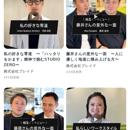
▶︎
▶︎
私の好きな零道 〜「ハッタリ
藤井さんの意外な一面 〜人に
をかます」精神で挑むSTUDIO
優しく地道に積み上げる方〜
ZERO〜
株式会社プレイド
株式会社プレイド
233回視聴
201回視聴
▶︎
▶︎