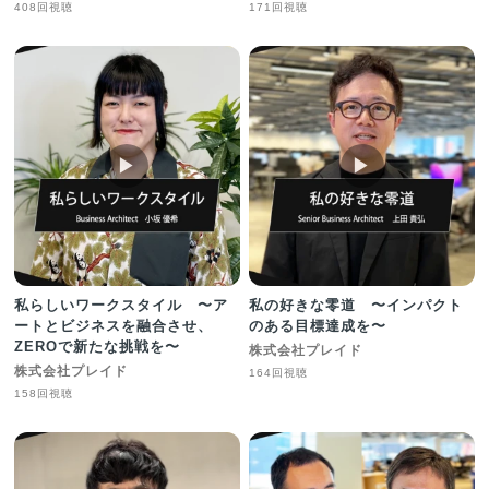
408回視聴
171回視聴
▶︎
▶︎
私らしいワークスタイル 〜ア
私の好きな零道 〜インパクト
ートとビジネスを融合させ、
のある目標達成を〜
ZEROで新たな挑戦を〜
株式会社プレイド
株式会社プレイド
164回視聴
158回視聴