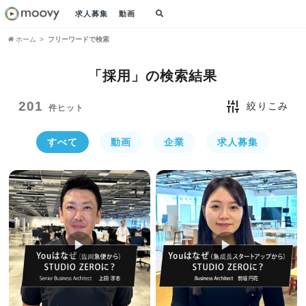
求人募集
動画
ホーム
フリーワードで検索
「採用」の
検索結果
201
絞りこみ
件ヒット
すべて
動画
企業
求人募集
▶︎
▶︎