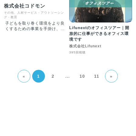
株式会社コドモン
その他、人材サービス・アウトソーシン
グ・教育
子どもを取り巻く環境をより良
Lifunextのオフィスツアー｜開
くするための事業を手掛け、働
放的に仕事ができるオフィス環
く人にとっても働きやすい組織
境です
づくりを体現。子育てに優しい
社会に変わるよう多角的に環境
株式会社Lifunext
整備を行い、社会に貢献する。
395回視聴
■保育・教育施設向けICTサー
ビス「CoDMON（コドモ
ン）」 保育・敎育施設で働く
先生と保護者に対して、子ども
1
2
...
10
11
»
«
たちと向き合う時間と心のゆと
りを持っていただくための各種
支援ツールを提供するSaaSで
す。園児情報と連動した成長記
録や指導案などをスマートに記
録する機能をはじめ、登降園管
理や、保護者とのコミュニケー
ション機能など、先生の業務負
担を大幅に省力化しながら、保
育の質を高める環境づくりの支
援をしています。またベビーセ