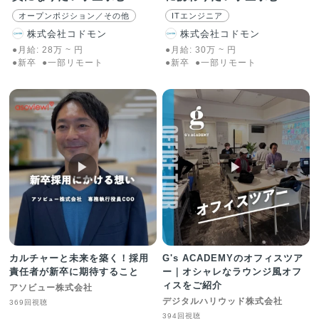
オープンポジション／その他
ITエンジニア
株式会社コドモン
株式会社コドモン
●月給:
28
万
~
円
●月給:
30
万
~
円
●新卒
●一部リモート
●新卒
●一部リモート
▶︎
▶︎
カルチャーと未来を築く！採用
G's ACADEMYのオフィスツア
責任者が新卒に期待すること
ー｜オシャレなラウンジ風オフ
ィスをご紹介
アソビュー株式会社
デジタルハリウッド株式会社
369回視聴
394回視聴