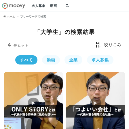
求人募集
動画
ホーム
フリーワードで検索
「大学生」の
検索結果
4
絞りこみ
件ヒット
すべて
動画
企業
求人募集
▶︎
▶︎