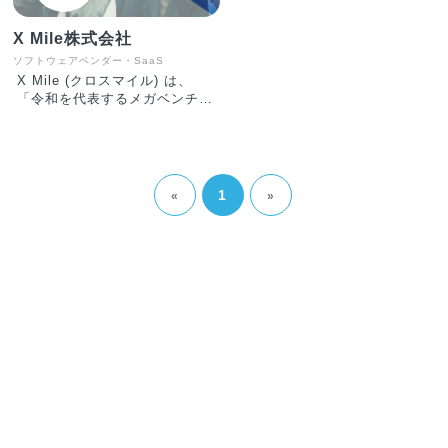
X Mile株式会社
ソフトウェアベンダー・SaaS
X Mile (クロスマイル) は、
「令和を代表するメガベンチャ
ーを創る」というミッションを
掲げ、物流をはじめとするノン
デスク産業の大きな課題である
「人手不足」と「労働生産性の
低さ」に真正面から取り組んで
1
«
»
います。 運輸、建設、製造、
自動車、小売、警備等、ノンデ
スク産業の市場規模は合計100
兆円にも上り、「人材プラット
フォーム事業」と「ITプラット
フォーム事業」を軸に事業を推
進しています。 ①人材プラッ
トフォーム事業 転職したいノ
ンデスクワーカーと企業とを結
びつけるサービスを提供中。現
在展開しているサービスは、ノ
ンデスク事業者向けの人材採用
システム『X Work（クロスワ
ーク）』、物流・自動車整備・