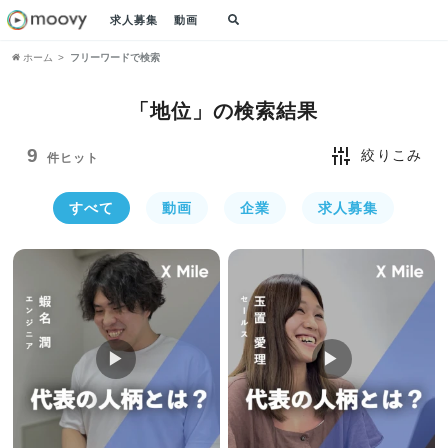
求人募集
動画
ホーム
フリーワードで検索
「地位」の
検索結果
9
絞りこみ
件ヒット
すべて
動画
企業
求人募集
▶︎
▶︎