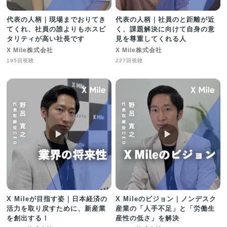
代表の人柄｜現場までおりてき
代表の人柄｜社員のと距離が近
てくれ、社員の誰よりもホスピ
く、課題解決に向けて自身の意
タリティが高い社長です
見を尊重してくれる人
X Mile株式会社
X Mile株式会社
195回視聴
227回視聴
▶︎
▶︎
X Mileが目指す姿｜日本経済の
X Mileのビジョン｜ノンデスク
活力を取り戻すために、新産業
産業の「人手不足」と「労働生
を創出する！
産性の低さ」を解決