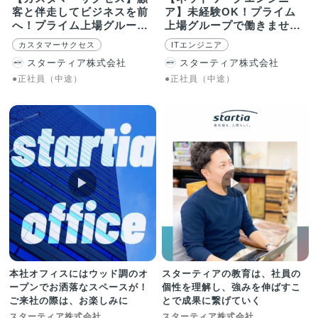
客と伴走してビジネスを前
ア】未経験OK！プライム
へ！プライム上場グループ
上場グループで働きません
で活躍
か？
カスタマーサクセス
ITエンジニア
スターティア株式会社
スターティア株式会社
●正社員（中途）
●正社員（中途）
▶︎
▶︎
本社オフィスにはウッド調のオ
スターティアの教育は、社員の
ープンでお洒落なスペースが！
個性を理解し、強みを伸ばすこ
ご来社の際は、お楽しみに
とで成果に繋げていく
スターティア株式会社
スターティア株式会社