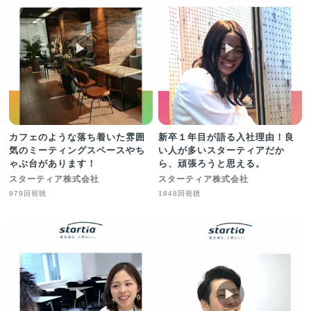
▶︎
▶︎
カフェのような落ち着いた雰囲
新卒１年目が語る入社理由！良
気のミーティングスペースやち
い人が多いスターティアだか
ゃぶ台があります！
ら、頑張ろうと思える。
スターティア株式会社
スターティア株式会社
979回視聴
1848回視聴
▶︎
▶︎