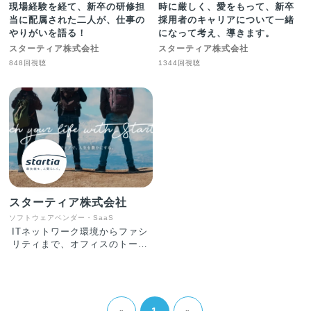
現場経験を経て、新卒の研修担
時に厳しく、愛をもって、新卒
当に配属された二人が、仕事の
採用者のキャリアについて一緒
やりがいを語る！
になって考え、導きます。
スターティア株式会社
スターティア株式会社
848回視聴
1344回視聴
スターティア株式会社
ソフトウェアベンダー・SaaS
ITネットワーク環境からファシ
リティまで、オフィスのトータ
ルコンサルティングを行えるの
が、スターティアの強みです！
・通信システム機器販売・設
計・施工・保守 ・システムイ
ンテグレーション ・セキュリ