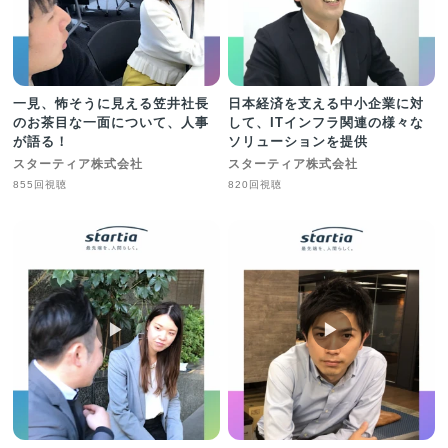
一見、怖そうに見える笠井社長
日本経済を支える中小企業に対
のお茶目な一面について、人事
して、ITインフラ関連の様々な
が語る！
ソリューションを提供
スターティア株式会社
スターティア株式会社
855回視聴
820回視聴
▶︎
▶︎