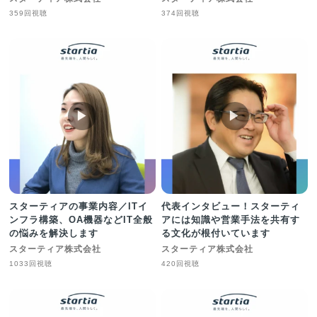
359回視聴
374回視聴
▶︎
▶︎
スターティアの事業内容／ITイ
代表インタビュー！スターティ
ンフラ構築、OA機器などIT全般
アには知識や営業手法を共有す
の悩みを解決します
る文化が根付いています
スターティア株式会社
スターティア株式会社
1033回視聴
420回視聴