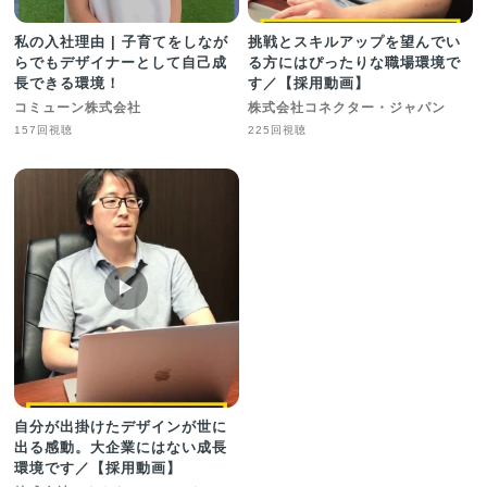
私の入社理由 | 子育てをしなが
挑戦とスキルアップを望んでい
らでもデザイナーとして自己成
る方にはぴったりな職場環境で
長できる環境！
す／【採用動画】
コミューン株式会社
株式会社コネクター・ジャパン
157回視聴
225回視聴
▶︎
自分が出掛けたデザインが世に
出る感動。大企業にはない成長
環境です／【採用動画】