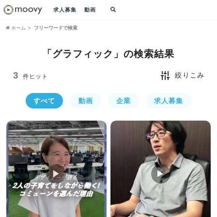
求人募集
動画
ホーム
フリーワードで検索
「グラフィック」の
検索結果
3
絞りこみ
件ヒット
すべて
動画
企業
求人募集
▶︎
▶︎