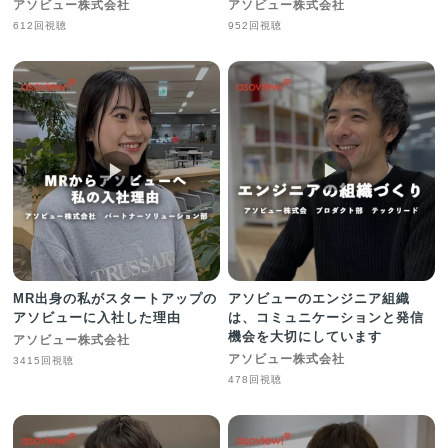
アソビュー株式会社
アソビュー株式会社
612回視聴
952回視聴
▶︎
▶︎
MR出身の私がスタートアップの
アソビューのエンジニア組織
アソビューに入社した理由
は、コミュニケーションと発信
機会を大切にしています
アソビュー株式会社
アソビュー株式会社
3415回視聴
478回視聴