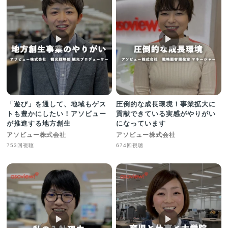
▶︎
▶︎
「遊び」を通して、地域もゲス
圧倒的な成長環境！事業拡大に
トも豊かにしたい！アソビュー
貢献できている実感がやりがい
が推進する地方創生
になっています
アソビュー株式会社
アソビュー株式会社
753回視聴
674回視聴
▶︎
▶︎