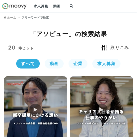
求人募集
動画
ホーム
フリーワードで検索
「アソビュー」の
検索結果
20
絞りこみ
件ヒット
すべて
動画
企業
求人募集
▶︎
▶︎