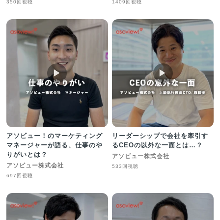
350回視聴
1409回視聴
▶︎
▶︎
アソビュー！のマーケティング
リーダーシップで会社を牽引す
マネージャーが語る、仕事のや
るCEOの以外な一面とは…？
りがいとは？
アソビュー株式会社
アソビュー株式会社
533回視聴
697回視聴