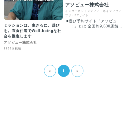
アソビュー株式会社
インターネットメディア・ネイティブア
プリ・ECサイト
■遊び予約サイト「アソビュ
ミッションは、生きるに、遊び
ー！」とは 全国約9,600店舗の
を。衣食住遊でWell-beingな社
事業者と提携し、国内の遊び・
会を推進します
体験プログラムを約600ジャン
ル・約27,000プランを紹介して
アソビュー株式会社
いる、週末の便利でお得な遊び
3892回視聴
予約サイトです。「パラグライ
ダー」や「ラフティング」など
地の利を活かしたアウトドアレ
ジャーのほか、「陶芸体験」や
1
«
»
「そば打ち体験」など地域に根
ざす文化を活かした魅力的な体
験、「遊園地」や「水族館」な
どのレジャー施設、日帰り温泉
などを紹介します。 ■体験ギ
フト「アソビュー！ギフト」と
は モノではなく、体験を通し
て思い出に残る時間をプレゼン
トできるギフトです。日本最大
級の遊び・体験予約サイト「ア
ソビュー！」に掲載されている