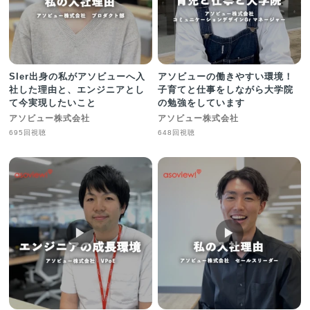
SIer出身の私がアソビューへ入
アソビューの働きやすい環境！
社した理由と、エンジニアとし
子育てと仕事をしながら大学院
て今実現したいこと
の勉強をしています
アソビュー株式会社
アソビュー株式会社
695回視聴
648回視聴
▶︎
▶︎