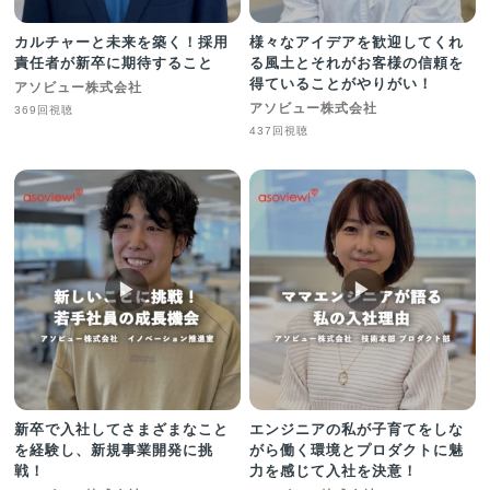
カルチャーと未来を築く！採用
様々なアイデアを歓迎してくれ
責任者が新卒に期待すること
る風土とそれがお客様の信頼を
得ていることがやりがい！
アソビュー株式会社
アソビュー株式会社
369回視聴
437回視聴
▶︎
▶︎
新卒で入社してさまざまなこと
エンジニアの私が子育てをしな
を経験し、新規事業開発に挑
がら働く環境とプロダクトに魅
戦！
力を感じて入社を決意！