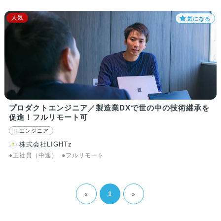
人気
気になる
プロダクトエンジニア／製造業DXで世の中の技術継承を
促進！フルリモート可
ITエンジニア
株式会社LIGHTz
●正社員（中途）
●フルリモート
1
«
»