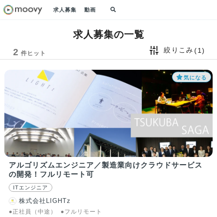
求人募集
動画
求人募集の一覧
絞りこみ
(1)
2
件ヒット
気になる
アルゴリズムエンジニア／製造業向けクラウドサービス
の開発！フルリモート可
ITエンジニア
株式会社LIGHTz
●正社員（中途）
●フルリモート