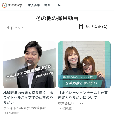
求人募集
動画
その他の採用動画
絞りこみ
(1)
4
件ヒット
▶︎
▶︎
地域医療の未来を切り拓く｜ホ
【オペレーションチーム】仕事
ワイトヘルスケアでの仕事のや
内容とやりがいについて
りがい
株式会社Lifunext
ホワイトヘルスケア株式会社
189回視聴
1828回視聴