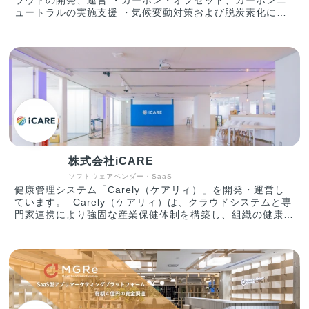
ラウドの開発、運営 ・カーボン・オフセット、カーボンニ
ュートラルの実施支援 ・気候変動対策および脱炭素化に関
するコンサルティング 【具体的には】 「人と地球が共存す
る新たなあり方を創造する」をミッションとして、企業のサ
ステナブル・トランスフォーメーション（SX）と脱炭素化
を支援するためのウェブサービスを開発しています。 現在
は、カーボンオフセットクラウド、GHG算定クラウドを提
供しています。
株式会社iCARE
ソフトウェアベンダー・SaaS
健康管理システム「Carely（ケアリィ）」を開発・運営し
ています。 Carely（ケアリィ）は、クラウドシステムと専
門家連携により強固な産業保健体制を構築し、組織の健康課
題を根本から解決する人事労務・産業保健スタッフのための
健康管理システムです。企業に眠る健康データ（健康診断・
ストレスチェック・⾯談記録）をクラウド上で⼀元管理し、
本質的な組織課題を見える化することで、業務効率化に加
え、メンタルヘルス不調や休職・離職を未然に防ぐ組織的な
予防アプローチに導き、効果的な健康経営・ウェルビーイン
グの実現を支援します。 https://www.carely.jp/