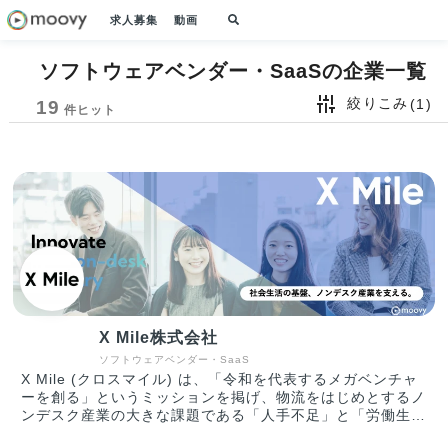
求人募集
動画
ソフトウェアベンダー・SaaSの企業一覧
絞りこみ
(1)
19
件ヒット
X Mile株式会社
ソフトウェアベンダー・SaaS
X Mile (クロスマイル) は、「令和を代表するメガベンチャ
ーを創る」というミッションを掲げ、物流をはじめとするノ
ンデスク産業の大きな課題である「人手不足」と「労働生産
性の低さ」に真正面から取り組んでいます。 運輸、建設、