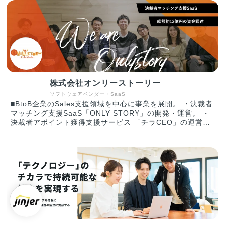
明、空調機器の販売、電子ブレーカーの販売 ・Webサイト
の企画・制作 ・Web集客のコンサルティング
株式会社オンリーストーリー
ソフトウェアベンダー・SaaS
■BtoB企業のSales支援領域を中心に事業を展開。 ・決裁者
マッチング支援SaaS「ONLY STORY」の開発・運営。 ・
決裁者アポイント獲得支援サービス 「チラCEO」の運営。
【具体的には】 審査制・決裁者マッチング支援SaaS「無料
版：ONLY STORY」「有料版：チラCEO」は、決裁者マッ
チングを通じて経営課題を解決するサービスです。5000を
超える決裁者（8割以上が取締役以上の経営層）が登録する
独自プラットフォームを基盤とし、「メッセージ機能」「オ
ンラインイベント」「専任CS（カスタマーサクセス）メン
バーによる紹介」「掲示板機能」によって決裁者同士のマッ
チングを創出します。 サービスを通して提供する複数の機
能と価値によって、ターゲットとなるアカウント(企業)のキ
ーパーソンだけに絞ったマーケティング活動
『KBM(Keyperson Based Marketing)モデル』を実現し、