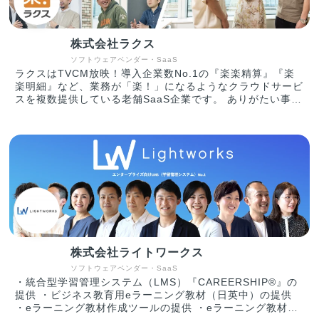
要フェーズでもある「オンボーディング」に特化したプロダ
クトを作っていますが、将来的には、組織のカルチャー変革
や従業員体験の向上を支える「仕組み」を作っていきます。
株式会社ラクス
【受賞・メディア掲載】 ・週刊東洋経済の「すごいベンチ
ャー100」にワークサイドが選出 - 2021/8/30 ・
ソフトウェアベンダー・SaaS
「BRIDGE」にOnnが掲載 - 2021/2/15 ・「日経電子版」
ラクスはTVCM放映！導入企業数No.1の『楽楽精算』『楽
にOnnが掲載 - 2021/2/15 ・「TechCrunch Japan」に
楽明細』など、業務が「楽！」になるようなクラウドサービ
Onnが掲載 - 2021/2/15 ・「DIAMOND SIGNAL」にOnn
スを複数提供している老舗SaaS企業です。 ありがたい事に
が掲 - 2021/2/15
売上が好調で、国内SaaS企業の中でも業界2位の立ち位置
を築いて参りました。 堅実な経営を徹し、設立以来（20年
間以上）無借金経営を続けています。 また、SaaS企業で
は珍しく、売上高10億円以上のプロダクトを複数展開して
います。（楽楽精算、楽楽明細、Mail Dealer 等） 【プロ
ダクト】 ・楽楽精算：経費や交通費の申請〜承認〜精算を
Webで完結し、経理部門の業務を効率化。 ・楽楽明細：請
求書、納品書等の帳票をWebで発行し、印刷/封入作業や郵
送コストを削減。 ・楽楽勤怠：勤怠管理の煩雑な作業や有
給・残業の管理を楽にします。2020年の新サービス。 ・楽
楽販売：販売管理のあらゆる業務をシステム化・自動化して
株式会社ライトワークス
効率的にします。 ・その他、メールディーラー（問い合わ
せ管理）、配配メール（メ ールマーケティング）等。 目的
ソフトウェアベンダー・SaaS
は『IT技術を使って中小企業を強くする』事。自社でクラウ
・統合型学習管理システム（LMS）『CAREERSHIP®』の
ドサービスを開発し提供していますが、単なるサービスでは
提供 ・ビジネス教育用eラーニング教材（日英中）の提供
なく、日本の企業が強くなる為にはどのようなサービス・機
・eラーニング教材作成ツールの提供 ・eラーニング教材制
能が必要か追求しています。 その結果として現在は74,915