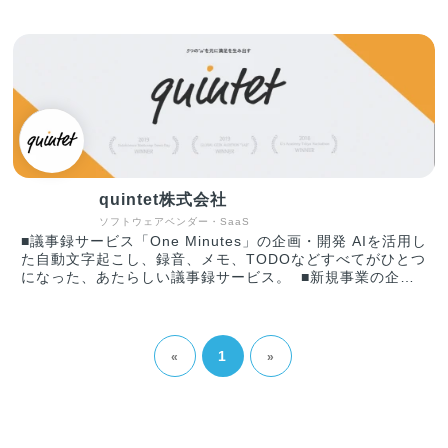
作サービス ・スキル評価・体系化に関連するコンサルティ
社（2021年3月末現在）に導入を頂くまでに成長していま
ングサービス 他 【CAREERSHIP®とは？】 エンタープラ
す。
イズ向けに鍛え上げられたCAREERSHIP®は、eラーニング
配信などの単なる「学習管理」にとどまらず、スキル管理に
よるタレントマネジメントやナレッジマネジメントなど、能
力開発の一連の流れを一気通貫で管理することができます。
上場企業売上TOP100社の47%が導入した統合型システムで
す。
quintet株式会社
ソフトウェアベンダー・SaaS
■議事録サービス「One Minutes」の企画・開発 AIを活用し
た自動文字起こし、録音、メモ、TODOなどすべてがひとつ
になった、あたらしい議事録サービス。 ■新規事業の企
画・提案・開発 既存事業の課題、新規事業の立ち上げでお
困りの企業に対し、企画から設計・実装までワンストップで
受託。 ■コンサルティング 弊社独自のノウハウを活用し
た、コンサルティング業務を展開。SNS運用からサービス
1
«
»
検証まで、新規事業立案に係る業務を担当。