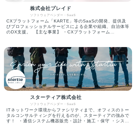
えてくれる ・入力ミスを事前に検知（半角／全角、(株)
株式会社プレイド
／株式会社など） ・分析機能を用いて、どれくらいの社
員が、どの項目で躓いているのかが分かる ・自動入力機
ソフトウェアベンダー・SaaS
能で顧客のIDを間違いなく入力（ダブルチェックが不要
CXプラットフォーム「KARTE」等のSaaSの開発、提供及
に） ▼資金調達情報 2019年6月 シード調達：1.2億円
びプロフェッショナルサービスによる企業や組織、自治体等
2020年6月 シリーズA調達：5億円 2023年1月 シリーズ
のDX支援。 【主な事業】 ・CXプラットフォーム
B調達：17.8億円 ※累計調達額は24億円 ▼社内の雰囲気/
「KARTE」 サイトやアプリに今来訪している人をリアルタ
特徴 ・大人な雰囲気のスタートアップ！メリハリつけた働
イムに解析、可視化。顧客理解からパーソナライズまでを一
き方が可能 周りへの配慮を大切にした、優しいメンバーが
気通貫で実装できる、CX(顧客体験)プラットフォームで
揃っており、気持ちよく働ける環境です。 仕事においては
す。 ・「STUDIO ZERO」 STUDIO ZEROとは、各産業
真剣に向き合いますが、楽しいことが大好きなメンバーばか
のフラッグシップとなる事例を創出する事業開発組織です。
りです。 平均年齢は34歳、既婚者が約60％、子育て中社員
日本を代表する大企業や地域経済を支える中小企業、スター
が35％超えと、大人な雰囲気のスタートアップです。 その
トアップ企業、行政・公的機関などのパートナーと共に、デ
ため、休日出勤・過度な残業など無理なスケジュールで業務
ータを活用した顧客視点での新規事業創出や既存事業の変革
を進めていくことはありません。 ・働く環境／スキルアッ
を目指しています。 ・「PLAID ALPHA」 これまでプレイ
プ ・大手金融、外資コンサル、メガベンチャー、スタート
ドが積み上げてきた体験設計やテクノロジー・データ活用に
アップ経営者など、様々なバックグラウンドを持つメンバー
係る知見･経験に基づき、CX変革に向けた全体計画/設計か
が当社には集まっています。 当然ながら自律性、主体性が
スターティア株式会社
ら実行までを一気通貫で支援するサービスです。 ・
強く求められる環境ではあるのですが、そのような環境だか
「PLAID Ecosystem」 膨大なカスタマーデータをリアルタ
ソフトウェアベンダー・SaaS
らこそ、全員が「会社のオーナーである」という思いを持
イムに解析できるKARTEのテクノロジーをAPIとして解
ITネットワーク環境からファシリティまで、オフィスのトー
ち、プロダクト開発だけではなく、組織作りにも積極的に関
放。事業を加速するためのソリューションを開発提供してい
タルコンサルティングを行えるのが、スターティアの強みで
わる風土ができています。
ます。
す！ ・通信システム機器販売・設計・施工・保守 ・システ
ムインテグレーション ・セキュリティ対策 ・OA機器販
売・設計・施工・保守メンテナンス ・電力小売、LED照