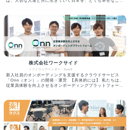
は、大切な人達と共に生きていく日常を、とても幸せなこと
ンワードホールディングス /Foot Locker atmos Japan合同
であると考えています。誰もが大切な人達のために、適切な
会社/ 株式会社東急ハンズ / 株式会社阪急阪神百貨店 / 株式
事前対策、初期対応ができる社会を作ることをミッションと
会社バーニーズ ジャパン / 株式会社ゴールドウイン など
しています。 【主力サービス】 ■防点丸 防点丸を使うと、
※メグリ株式会社は、2022年7月1日に株式会社ランチェス
防火対象物点検を行う際に必要な報告書を、iPhone,iPadか
ターから社名変更しております。
ら簡単に作成できるようになります。また、入力した情報は
https://www.lanches.co.jp/news/13719
クラウドで保存され、いつでも入力作業、確認作業を行うこ
とができます。
株式会社ワークサイド
ソフトウェアベンダー・SaaS
新入社員のオンボーディングを支援するクラウドサービス
「Onn（オン）」の開発・運営 【具体的には】 私たちは、
従業員体験を向上させるオンボーディングプラットフォーム
「Onn（オン）」を提供しています。 就職や転職といった
形で、誰もが経験する「新しい会社や組織への入社」の体験
をより良いものにするための仕掛けや仕組みを作っていきま
す。新しく入社したメンバーが、「この会社に入って良かっ
た」「自身のポテンシャルを最大限発揮できている」と感じ
られるシーンをたくさん創り出すことを目指しています。
現在は、事業展開のファーストステップとして、企業と従業
員の関係性構築の入り口でもあり、従業員の定着/活躍の重