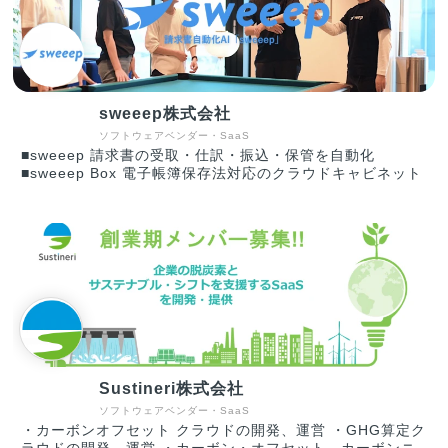
どインターネット上に存在する定性情報をAIが収集・解析す
る企業調査サービスであり、新規取引時の与信判断、既存取
引先の継続的な与信管理、さらに売掛保証までを一括して行
える与信管理ツールです。
sweeep株式会社
ソフトウェアベンダー・SaaS
■sweeep 請求書の受取・仕訳・振込・保管を自動化
■sweeep Box 電子帳簿保存法対応のクラウドキャビネット
Sustineri株式会社
ソフトウェアベンダー・SaaS
・カーボンオフセット クラウドの開発、運営 ・GHG算定ク