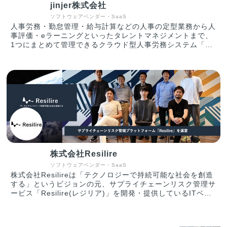
jinjer株式会社
BtoB企業の多くが抱える「決裁者に会えない」という悩
み、それによって発生する経営課題／営業課題の解決に貢献
ソフトウェアベンダー・SaaS
します。 ▼ 受賞・表彰 2024年度 ベストベンチャー100
人事労務・勤怠管理・給与計算などの人事の定型業務から人
選出 2021年版働きがいのある会社ランキング 小規模部門
事評価・eラーニングといったタレントマネジメントまで、
（従業員25－99人）で 5位に選出 2020年版アジア地域に
1つにまとめて管理できるクラウド型人事労務システム「ジ
おける 「働きがいのある会社」ランキングで 25位に選出
ンジャー」を提供しています。 ◎人事の定型業務 Core
▼出演・掲載 ・NHK クローズアップ現代＋
HR 人事労務、勤怠管理、給与計算などの人事の定型業務
https://www.nhk.or.jp/gendai/articles/4432/index.html ・
を、1つのデータベースを軸にまとめて管理できるクラウド
TechCrunch Japan
型人事労務システムを提供しています。 人事情報を1つに統
https://jp.techcrunch.com/2021/04/14/onlystory-1-3m/
合した「Core HRデータベース」によって、勤怠集計から
の給与計算や、社会保険手続きに関する帳票類の入力といっ
た定型業務の効率化・自動化を支援します。 ◎タレントマ
ネジメント業務 Talent HR 人事評価やeラーニング、人事
データの分析といったタレントマネジメント業務をラクにす
るクラウドシステムを提供しています。人事情報を1つのデ
ータベースに集約しているので、効率的に人的資本経営を実
株式会社Resilire
現することができます。 【Purpose】 ～「テクノロジー」
のチカラで持続可能な社会を実現する～ 市場、組織、個人
ソフトウェアベンダー・SaaS
などあらゆるものを取り巻く環境が変化し、将来の予測が困
株式会社Resilireは「テクノロジーで持続可能な社会を創造
難になっている状況で、それに伴い、各社の労働環境も多様
する」というビジョンの元、サプライチェーンリスク管理サ
化・複雑化しています。さらには、日本の労働人口は年々減
ービス「Resilire(レジリア)」を開発・提供しているITベン
少しており、一人あたりの生産性の向上が求められていま
チャーです。 【Resilireについて】 多くの製造業で、サプ
す。そのために、システム導入による業務の標準化と、脱属
ライヤー(調達先)がブラックボックス化し、災害等のインシ
人化、DXという変革が重要視されています。このような状
デント発生時の影響把握が遅れてしまうことにより、製品の