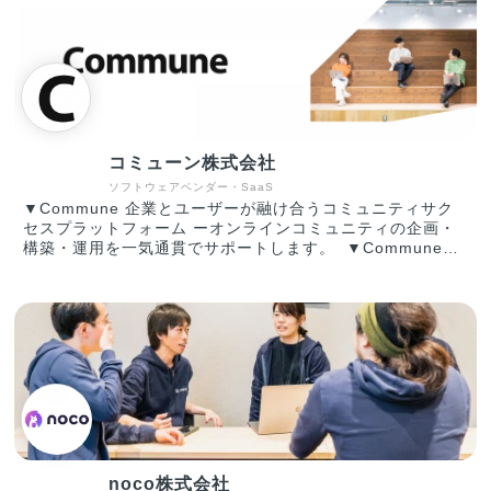
況に対して、私たちは「テクノロジーのチカラで持続可能な
供給が停止する事態が起きています。(コロナによる需給バ
社会を実現する」というパーパスを掲げ、企業を支える根幹
ランスの変化によるマスク等の不足や、半導体不足による減
である、人事業務という側面から日本企業を支え、人事業務
産等) 私たちは、サプライヤーネットワークの可視化とイ
に携わる方々、さらにその先の従業員の方々の業務負担軽減
ンシデントデータの連携を可能とするSaaSを提供すること
を通して、持続可能性のある社会の実現に貢献します。​
で、サプライチェーンの寸断を予防し製品の安定供給を実現
◆Philosophy ～世界で最もお客様を大切にする～
し製造業全体のレジリエンスに貢献していきたいと考え事業
◆Mission ～世の中のすべてを「as a Service」へ～
を行なっています。 現在Resilireは、新型コロナウイルス
◆Vision 「as a Service」を通して、世界で戦える
感染症拡大の影響によってお問い合わせが急増しており、製
企業を創る ◆Values バクソク / ハイスタ / プロイズ
コミューン株式会社
薬、製造、卸、商社等様々な企業への導入が進んできており
ム / カイゼン / ワンチーム ＊コーポレートサイト：
ます。 【受賞歴】 ・2019年11月に、シードで3000万円の
ソフトウェアベンダー・SaaS
https://jinjer.co.jp/
資金調達を実施。 ・2021年7月に、プレシリーズAで1.5億
▼Commune 企業とユーザーが融け合うコミュニティサク
円の資金調達を実施。 ・2021年12月に、INTORO
セスプラットフォーム ーオンラインコミュニティの企画・
SHOWCASE「若手キャピタリストが選ぶ次世代スタートア
構築・運用を一気通貫でサポートします。 ▼Commune
ップ」に選出 ・グロービスアクセラレーター「G-
for Work コラボレーションで事業を加速するコミュニティ
STARTUP」にて最優秀賞👑 ・東洋経済「すごいベンチャ
プラットフォーム ー物理的な距離、雇用状態、契約関係な
ー100」の2021年版掲載🦄
どの垣根を超え、社内/パートナーコミュニケーションを変
革します。 ▼SuccessHub 顧客の見える化と効率的な支援
活動を実現するカスタマーサクセスマネジメントツール ー
お客様の利用状況や健康状態を一元管理し、状況にあわせた
個別最適なアクションを実行します。
noco株式会社