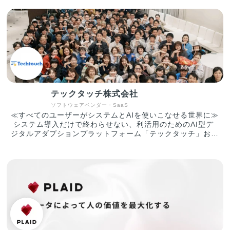
製造、自動車、小売、警備等、ノンデスク産業の市場規模は
合計100兆円にも上り、「人材プラットフォーム事業」と
「ITプラットフォーム事業」を軸に事業を推進しています。
①人材プラットフォーム事業 転職したいノンデスクワーカ
ーと企業とを結びつけるサービスを提供中。現在展開してい
るサービスは、ノンデスク事業者向けの人材採用システム
『X Work（クロスワーク）』、物流・自動車整備・建設領
域に特化したエージェントの『ドライバーキャリア』『整備
士キャリア』『建職キャリア』を運営しています。 現在、
5,000社以上のクライアントと取引しており、業界トップク
テックタッチ株式会社
ラスの各社からも厚い信頼を寄せられいます。業界に先駆け
て成果報酬型サービスを実施し、導入のしやすさから新たな
ソフトウェアベンダー・SaaS
クライアントを獲得し急成長を果たしています。 ②ITプラ
≪すべてのユーザーがシステムとAIを使いこなせる世界に≫
ットフォーム（SaaS）事業 X Mile社は、人材プラットフォ
システム導入だけで終わらせない、利活用のためのAI型デ
ーム事業で5,000以上のお客様と取引を進めてまいりまし
ジタルアダプションプラットフォーム「テックタッチ」およ
た。ノンデスク産業は、紙やFAXなど非効率な業務体制の中
びAIエージェント「AI Central Voice」 の企画・開発・運
小企業が大多数であり、社内のIT人材も不足しているのが課
営・販売を行っています。 「テックタッチ」は、ユーザー
題となっています。 当社は、ノンデスク事業者向けのSaaS
が十分に使いこなせていないシステムにナビゲーションを表
開発提供により、生産性向上・労働時間短縮を促進していき
示させ、利活用を促進していくプラットフォームです。 対
ます。
象システムの利用状況を可視化したうえで、ナビゲーション
によるUI改善や自動操作による生産性改善など、アジャイ
ルなDXを現場主導でリードすることができ、主に従業員数
千人～数万人のエンタープライズ企業様を中心にご導入いた
だいています。 ▼テックタッチの機能紹介（一例） ・ど
のタイミングで何を入力すればいいのかをステップごとに教