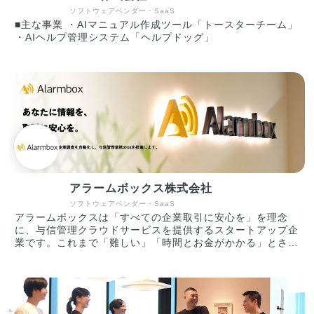
ソフトウェアベンダー・SaaS
■主な事業 ・AIマニュアル作成ツール「トースターチーム」
・AIヘルプ管理システム「ヘルプドッグ」
アラームボックス株式会社
ソフトウェアベンダー・SaaS
アラームボックスは「すべての企業取引に安心を」を理念
に、与信管理クラウドサービスを提供するスタートアップ企
業です。これまで「難しい」「時間とお金がかかる」とされ
てきた企業調査・与信管理を、AI活用により簡単かつ低価格
で始められるクラウドサービス「アラームボックス」を開
発・提供しており、2021年10月時点で4,500社の企業にご
利用いただいています。 〈アラームボックスとは〉 アラー
ムボックスは、企業や自治体のHP、SNSや口コミサイトな