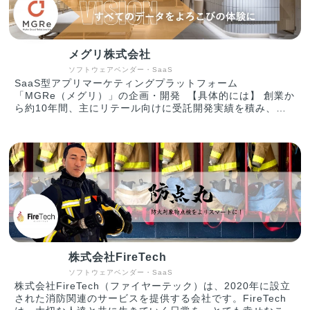
メグリ株式会社
ソフトウェアベンダー・SaaS
SaaS型アプリマーケティングプラットフォーム
「MGRe（メグリ）」の企画・開発 【具体的には】 創業か
ら約10年間、主にリテール向けに受託開発実績を積み、そ
のノウハウを元に2017年よりアプリプラットフォームサー
ビス MGRe（メグリ）の提供を開始。アプリの企画・運用
からアプリマーケティングまで一貫した戦略的支援を得意と
し、企業のデジタルトランスフォーメーション（DX）を支
援しています。 MGRe(Make Good Relationship) メグ
リ について アプリ上で取得したデータを活用し、顧客と
最適なコミュニケーションを生み出すリピーターを育む
SaaS型アプリマーケティングプラットフォーム
「MGRe（メグリ）」 MGReはアプリ開発から運用、分析
までワンストップで支援するアプリプラットフォームです。
アパレル企業への豊富な導入実績をもとに、リテール企業に
株式会社FireTech
特化した機能を揃えています。 「すべてのデータをよろこ
びの体験に」をビジョンに掲げ、アプリ上で取得したデータ
ソフトウェアベンダー・SaaS
を販促施策にご活用いただけるプラットフォームを目指して
株式会社FireTech（ファイヤーテック）は、2020年に設立
います。 【主要取引先】 パタゴニア日本支社 / 株式会社バ
された消防関連のサービスを提供する会社です。FireTech
ロックジャパンリミテッド / 株式会社ダイエー / 株式会社オ