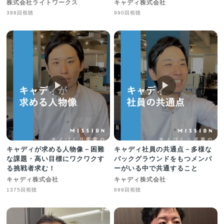
株式会社ライトワークス
キャディ株式会社
388回視聴
990回視聴
▶︎
▶︎
キャディが求める人物像－困難
キャディ社員の共通点－多様な
な課題・高い目標にワクワクす
バックグラウンドをもつメンバ
る挑戦者求む！
ーがいる中で共通すること
キャディ株式会社
キャディ株式会社
1375回視聴
699回視聴