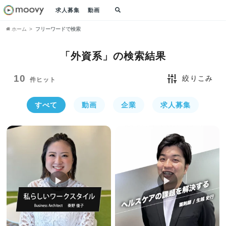
求人募集
動画
ホーム
フリーワードで検索
「外資系」の
検索結果
10
絞りこみ
件ヒット
すべて
動画
企業
求人募集
▶︎
▶︎