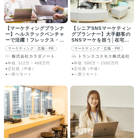
【マーケティングプランナ
【シニアSNSマーケティン
ー】ヘルステックベンチャ
グプランナー】大手顧客の
ーで活躍！フレックス・在
SNSマーケを担う│在宅あ
宅可
り
マーケティング・広報・PR
マーケティング・広報・PR
株式会社カラダノート
トランスコスモス株式会社
●年収:
312
万
~
468
万
円
●年収:
500
万
~
1500
万
円
●正社員（中途）
●正社員（中途）
●一部リモート
●一部リモート