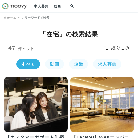
求人募集
動画
ホーム
フリーワードで検索
「在宅」の
検索結果
47
絞りこみ
件ヒット
すべて
動画
企業
求人募集
【カスタマーサポート】宿
【Laravel】Webエンジニ