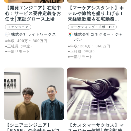
【開発エンジニア】在宅中
【マーケアシスタント】ホ
心！サービス要件定義をお
テルや旅館を盛り上げる！
任せ│東証グロース上場
未経験歓迎＆在宅勤務
OK◎
ITエンジニア
マーケティング・広報・PR
株式会社ライトワークス
株式会社コネクター・ジャ
パン
●年収:
400
万
~
800
万
円
●正社員（中途）
●年収:
264
万
~
360
万
円
●一部リモート
●正社員（中途）
●一部リモート
【シニアエンジニア】
【カスタマーサクセス】マ
「BASE」の金融サービス
ネージャー候補│在宅勤務