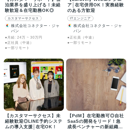
泊業界を盛り上げる！未経
ア│在宅併用OK！実務経験
験歓迎＆在宅勤務OK◎
のある方歓迎
カスタマーサクセス
ITエンジニア
株式会社コネクター・ジャ
株式会社コネクター・ジャ
パン
パン
●月給:
24
万
~
30
万
円
●正社員（中途）
●正社員（中途）
●一部リモート
●一部リモート
【カスタマーサクセス】未
【PdM】在宅勤務可◎自社
経験歓迎◎LINE予約システ
SaaSの開発をリード！急
ムの導入支援│在宅OK！
成長ベンチャーの新組織で