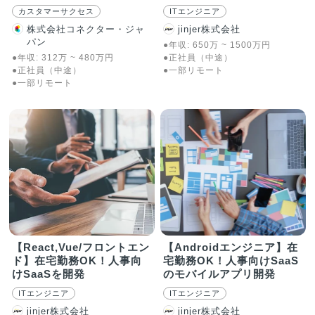
活躍
カスタマーサクセス
ITエンジニア
株式会社コネクター・ジャ
jinjer株式会社
パン
●年収:
650
万
~
1500
万
円
●年収:
312
万
~
480
万
円
●正社員（中途）
●正社員（中途）
●一部リモート
●一部リモート
【React,Vue/フロントエン
【Androidエンジニア】在
ド】在宅勤務OK！人事向
宅勤務OK！人事向けSaaS
けSaaSを開発
のモバイルアプリ開発
ITエンジニア
ITエンジニア
jinjer株式会社
jinjer株式会社