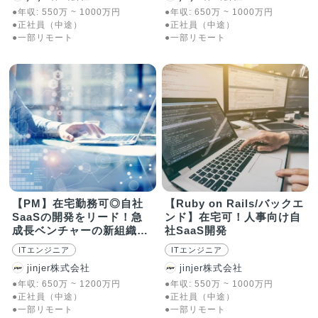
●年収:
550
万
~
1000
万
円
●年収:
650
万
~
1000
万
円
●正社員（中途）
●正社員（中途）
●一部リモート
●一部リモート
【PM】在宅勤務可◎自社
【Ruby on Rails/バックエ
SaaSの開発をリード！急
ンド】在宅可！人事向け自
成長ベンチャーの新組織で
社SaaS開発
活躍
ITエンジニア
ITエンジニア
jinjer株式会社
jinjer株式会社
●年収:
650
万
~
1200
万
円
●年収:
550
万
~
1000
万
円
●正社員（中途）
●正社員（中途）
●一部リモート
●一部リモート