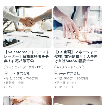
【Salesforceアドミニスト
【CS企画】マネージャー
レーター】資格取得者を募
候補│在宅勤務可！人事向
集！在宅相談可◎
け自社SaaSの新設チーム
で活躍
マーケティング・広報・PR
カスタマーサクセス
jinjer株式会社
jinjer株式会社
●年収:
500
万
~
700
万
円
●年収:
500
万
~
800
万
円
●正社員（中途）
●正社員（中途）
●一部リモート
●一部リモート