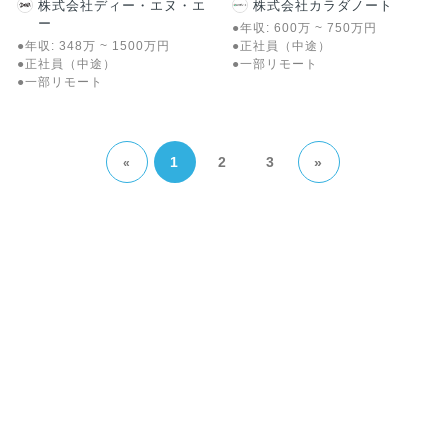
株式会社ディー・エヌ・エ
株式会社カラダノート
ー
●年収:
600
万
~
750
万
円
●年収:
348
万
~
1500
万
円
●正社員（中途）
●正社員（中途）
●一部リモート
●一部リモート
1
2
3
»
«