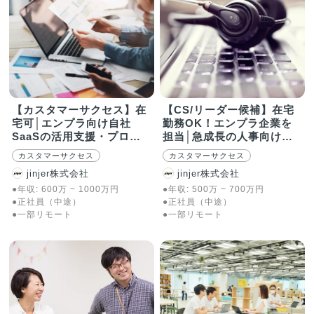
【カスタマーサクセス】在
【CS/リーダー候補】在宅
宅可│エンプラ向け自社
勤務OK！エンプラ企業を
SaaSの活用支援・プロマ
担当│急成長の人事向け
ネ
SaaS
カスタマーサクセス
カスタマーサクセス
jinjer株式会社
jinjer株式会社
●年収:
600
万
~
1000
万
円
●年収:
500
万
~
700
万
円
●正社員（中途）
●正社員（中途）
●一部リモート
●一部リモート