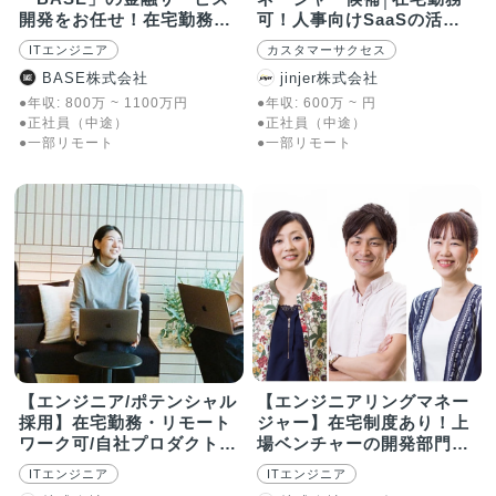
開発をお任せ！在宅勤務
可！人事向けSaaSの活用
OK
支援
ITエンジニア
カスタマーサクセス
BASE株式会社
jinjer株式会社
●年収:
800
万
~
1100
万
円
●年収:
600
万
~
円
●正社員（中途）
●正社員（中途）
●一部リモート
●一部リモート
【エンジニア/ポテンシャル
【エンジニアリングマネー
採用】在宅勤務・リモート
ジャー】在宅制度あり！上
ワーク可/自社プロダクト開
場ベンチャーの開発部門を
発
牽引
ITエンジニア
ITエンジニア