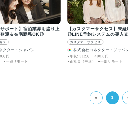
ーサポート】宿泊業界を盛り上
【カスタマーサクセス】未経
歓迎＆在宅勤務OK◎
◎LINE予約システムの導入
OK！
セス
カスタマーサクセス
ネクター・ジャパン
株式会社コネクター・ジャパ
0
万
円
●年収:
312
万
~
480
万
円
）
●一部リモート
●正社員（中途）
●一部リモート
1
«