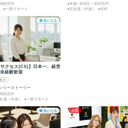
480
万
円
●年収:
456
万
~
843
万
円
）
●一部リモート
●正社員（中途）
●出社
気になる
サクセス(CS)】日本一、経営
 未経験歓迎
セス
ンリーストーリー
500
万
円
正社員（中途）
●一部リモート
人気
気になる