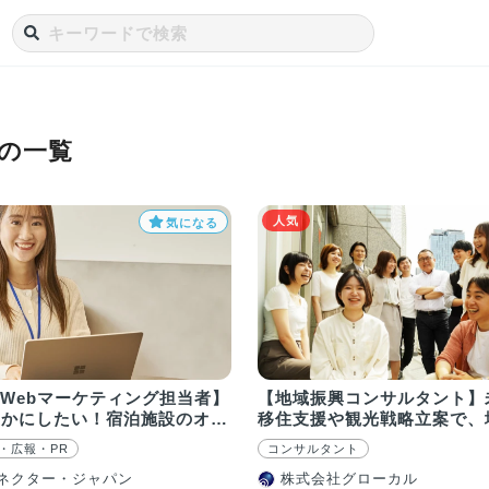
の一覧
人気
気になる
【Webマーケティング担当者】
【地域振興コンサルタント】
豊かにしたい！宿泊施設のオン
移住支援や観光戦略立案で、
サポート
献！
・広報・PR
コンサルタント
ネクター・ジャパン
株式会社グローカル