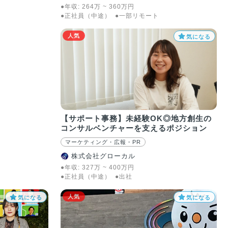
●年収:
264
万
~
360
万
円
●正社員（中途）
●一部リモート
人気
気になる
【サポート事務】未経験OK◎地方創生の
コンサルベンチャーを支えるポジション
マーケティング・広報・PR
株式会社グローカル
●年収:
327
万
~
400
万
円
●正社員（中途）
●出社
人気
気になる
気になる