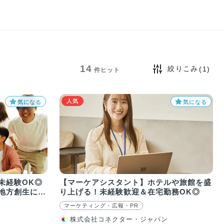
14
絞りこみ
(1)
件ヒット
人気
気になる
気になる
未経験OK◎
【マーケアシスタント】ホテルや旅館を盛
地方創生に貢
り上げる！未経験歓迎＆在宅勤務OK◎
マーケティング・広報・PR
株式会社コネクター・ジャパン