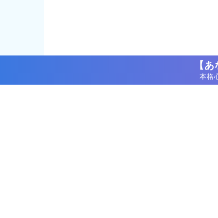
【あ
本格
ホーム
ログイン
転職・就活お役立ちコラム
転職・就活ノウハウ「転職処方」
ニュース