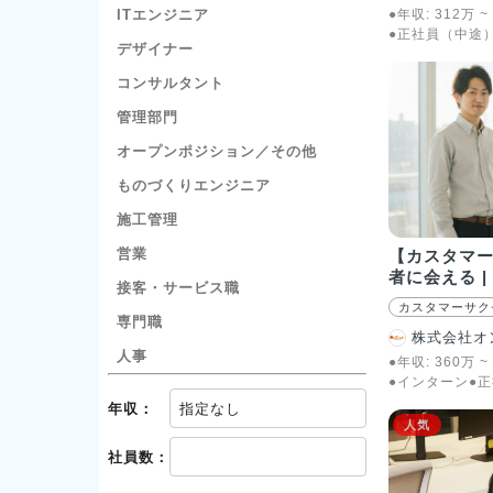
ITエンジニア
●年収:
312
万
~
●正社員（中途
デザイナー
コンサルタント
管理部門
オープンポジション／その他
ものづくりエンジニア
施工管理
営業
【カスタマー
者に会える |
接客・サービス職
カスタマーサク
専門職
株式会社オ
人事
●年収:
360
万
~
●インターン
●
年収：
指定なし
人気
社員数：