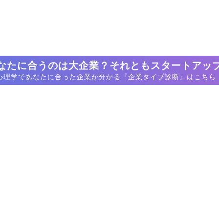
なたに合うのは大企業？それともスタートアッ
心理学であなたに合った企業が分かる『企業タイプ診断』はこちら
【あなたに合うのは大企業？ベンチャー？】
『企業タイプ診断』はこちら！
採用動画で探す
求人募集で探す
セールス・事業開発
マーケティング・広報・PR
マーケティング・広報PR
カスタマーサクセス
カスタマーサクセス
ITエンジニア
ITエンジニア
デザイナー