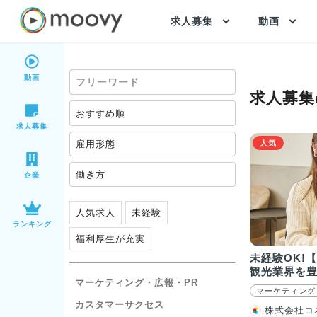
求人募集
動画
動画
求人募集
おすすめ順
求人募集
雇用形態
人気
働き方
企業
人気求人
未経験
ランキング
福利厚生が充実
未経験OK!
観光業界を
マーケティング・広報・PR
ライン集客
マーケティング
カスタマーサクセス
株式会社コ