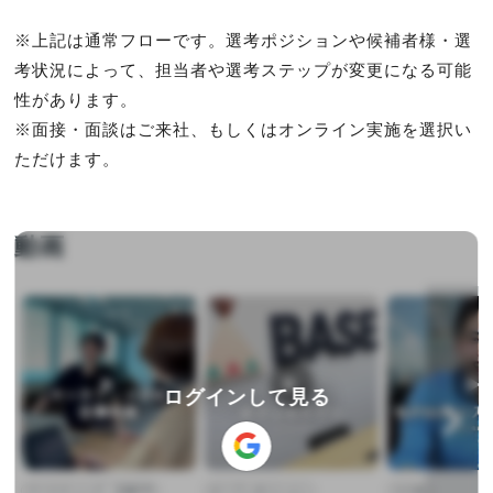
※上記は通常フローです。選考ポジションや候補者様・選
考状況によって、担当者や選考ステップが変更になる可能
性があります。

※面接・面談はご来社、もしくはオンライン実施を選択い
ただけます。
動画
▶︎
▶︎
▶︎
ログインして見る
マーケティング・広報PR
オープンポジション
その他