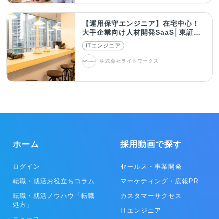
【運用保守エンジニア】在宅中心！
大手企業向け人材開発SaaS│東証グ
ロース上場
ITエンジニア
株式会社ライトワークス
ホーム
採用動画で探す
ログイン
セールス・事業開発
転職・就活お役立ちコラム
マーケティング・広報PR
転職・就活ノウハウ「転職
カスタマーサクセス
処方」
ITエンジニア