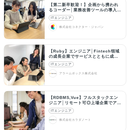
【第二新卒歓迎！】企画から携われ
るコーダー│業務改善ツールの導入や
カスタマイズも
ITエンジニア
株式会社コネクター・ジャパン
【Ruby】エンジニア│Fintech領域
の成長企業でサービスとともに成
長！
ITエンジニア
アラームボックス株式会社
【RDBMS,Vue】フルスタックエン
ジニア│リモート可◎上場企業でアプ
リ開発
ITエンジニア
株式会社カラダノート