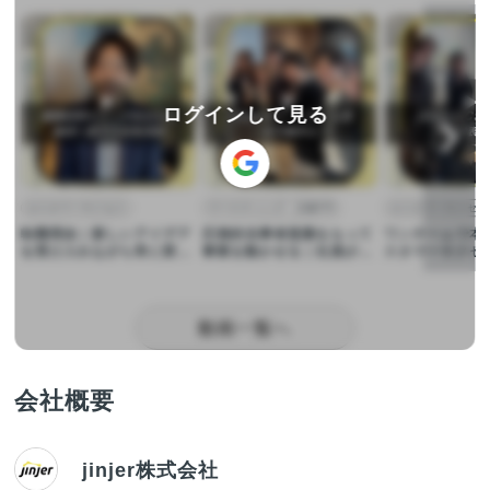
▶︎
▶︎
▶︎
ログインして見る
カスタマーサクセス
マーケティング・広報PR
カスタマーサクセス
転職理由｜新しいアイデア
圧倒的当事者意識をもって
ワンチームで本
を受け入れながら常に変化
事業を動かせる｜社員がマ
スタマーサクセ
していく会社
ーケティング部を一言で表
署を一言で表す
す！
動画一覧へ
会社概要
jinjer株式会社