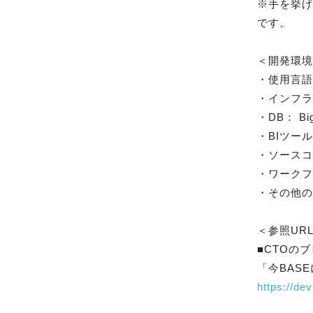
※手を挙
です。

＜開発環境
・使用言語： 
・インフラ：
・DB： Big
・BIツール：
・ソースコード
・ワークフロー
・その他のツー
＜参照URL
■CTOのブ
https://de