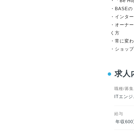
・「Be H
・BASE
・インター
・オーナ
く方

・常に変わ
・ショッ
●
求人
職種/募
ITエン
給与
年収600万