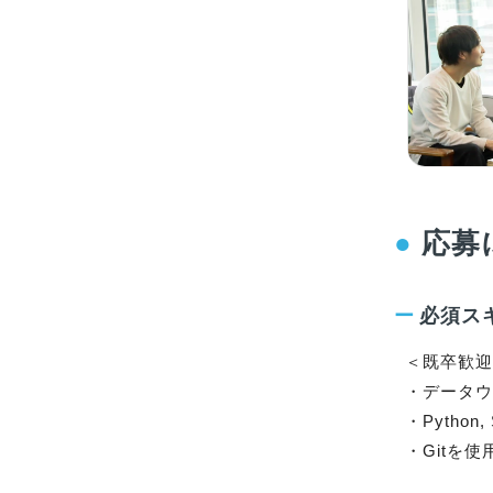
●
応募
ー
必須ス
＜既卒歓迎
・データウ
・Pytho
・Gitを