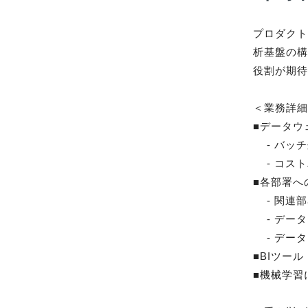
プロダク
析基盤の
役割が期待
＜業務詳細
■データウ
    - バッチ処理やストリーミング処理などのデータパイプライン構築

    - コストパフォーマンス管理やメタデータ管理、ポリシー策定など

■各部署へ
    - 関連部署へのヒアリングや要件定義

    - データマート、ダッシュボード構築や分析支援

    - データウェアハウスから各種基盤へのデータパイプライン構築

■BIツール
■機械学習