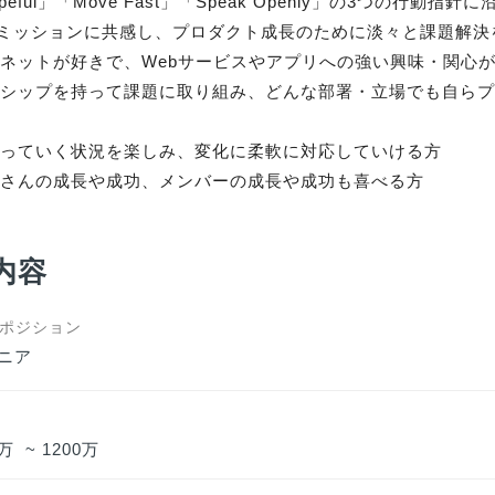
opeful」「Move Fast」「Speak Openly」の3つの行動指
のミッションに共感し、プロダクト成長のために淡々と課題解決
ネットが好きで、Webサービスやアプリへの強い興味・関心が
ーシップを持って課題に取り組み、どんな部署・立場でも自ら
っていく状況を楽しみ、変化に柔軟に対応していける方

プさんの成長や成功、メンバーの成長や成功も喜べる方
内容
集ポジション
ジニア
  ~ 1200万  