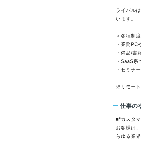
ライバルは
います。

＜各種制度
・業務PC
・備品/書
・SaaS
・セミナー
※リモート
ー
仕事の
■“カスタ
お客様は、
らゆる業界