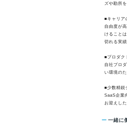
ズや勘所を
■キャリア
自由度が
けること
切れる実績
■プロダク
自社プロ
い環境のた
■少数精鋭
SaaS企
お迎えし
ー
一緒に