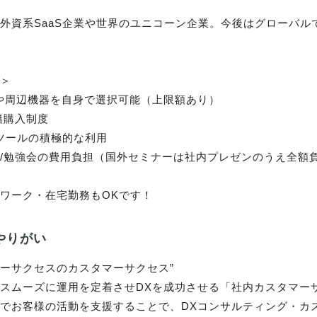
外資系SaaS企業や世界のユニコーン企業。今後はグローバル
＞

や周辺機器を自身で選択可能（上限額あり）

籍購入制度

系ツールの積極的な利用

/勉強会の費用負担（国外セミナーは社内プレゼンのうえ全額負
ワーク・在宅勤務もOKです！
やりがい
マーサクセスのカスタマーサクセス”

スムーズに運用を定着させDXを成功させる「社内カスタマー
でお客様の活動を支援することで、DXコンサルティング・カ