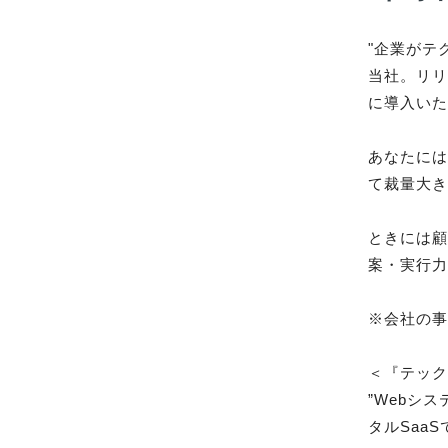
"企業がテ
当社。リリ
に導入いた
あなたに
て裁量大き
ときには顧
案・実行力
※会社の事
＜『テック
”Webシ
タルSaa