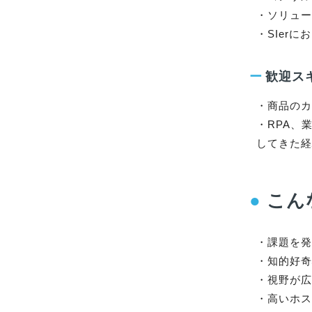
・ソリュー
・SIerに
ー
歓迎ス
・商品のカ
・RPA、
してきた
●
こん
・課題を発
・知的好奇
・視野が広
・高いホス