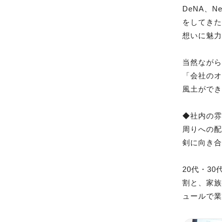
DeNA、
をしてき
想いに魅力
当然なが
「会社の
風土ができ
◆社内の雰
周りへの
剣に向き合
20代・3
割と、家
ュールで