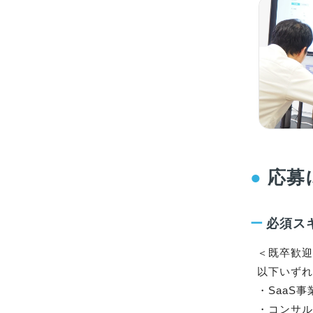
●
応募
ー
必須ス
＜既卒歓迎
以下いずれ
・SaaS
・コンサル