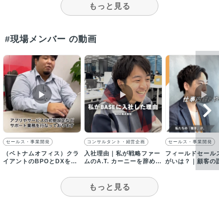
もっと見る
#現場メンバー の動画
▶︎
▶︎
▶︎
セールス・事業開発
コンサルタント・経営企画
セールス・事業開発
（ベトナムオフィス）クラ
入社理由｜私が戦略ファー
フィールドセール
イアントのBPOとDXを支
ムのA.T. カーニーを辞め
がいは？｜顧客の
援します／【採用動画】
て、BASEに入社した理由
に向けて幅広い提
る
もっと見る