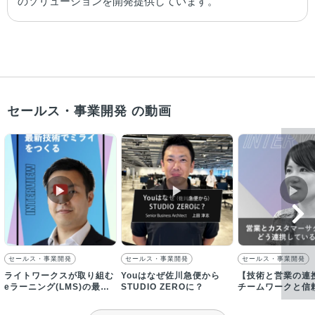
のソリューションを開発提供しています。
セールス・事業開発 の動画
▶︎
▶︎
▶︎
セールス・事業開発
セールス・事業開発
セールス・事業開発
ライトワークスが取り組む
Youはなぜ佐川急便から
【技術と営業の連
eラーニング(LMS)の最新
STUDIO ZEROに？
チームワークと信
技術と教育ビッグデータと
するエンタープラ
は
DX