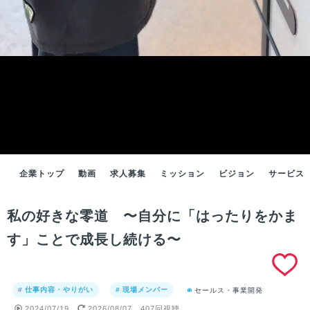
企業トップ
動画
求人募集
ミッション
ビジョン
サービス
私の好きな零道 〜自分に「はったりをかま
す」ことで成長し続ける〜
# 仕事内容・やりがい
# 現場メンバー
セールス・事業開発
2024/07/19
2026/08/07
407回視聴