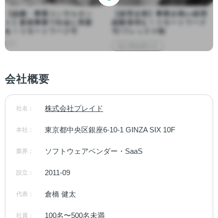
【組織・事業コンサルタン
【経営企画】事業企画or経理
ト】新規事業で社会に革新
経験者求む！リモートワーク
を！リモートワーク可
可/フレックス制
コンサルタント
会社概要
株式会社プレイド
社名：
東京都中央区銀座6-10-1 GINZA SIX 10F
本社：
ソフトウェアベンダー・SaaS
業界：
2011-09
設立：
倉橋 健太
代表：
100名〜500名未満
社員：