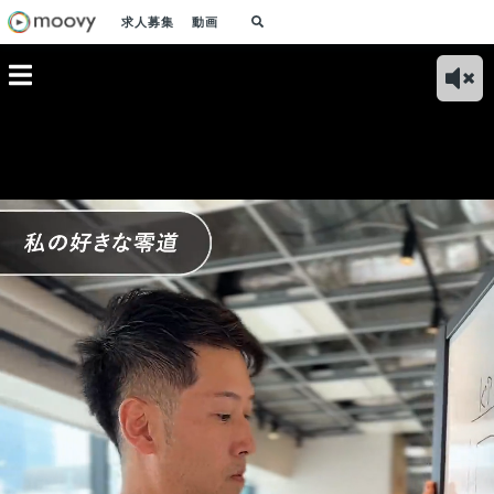
求人募集
動画
零道 〜
藤井さんの意外な一
私の好きな零道 〜
私らしいワークスタ
私の
ディアを
面 〜人に優しく地
インパクトのある目
イル 〜複業と本業
「ハ
有し、熱
道に積み上げる方〜
標達成を〜
の両立が可能な
す」
STUDIO ZERO〜
ST