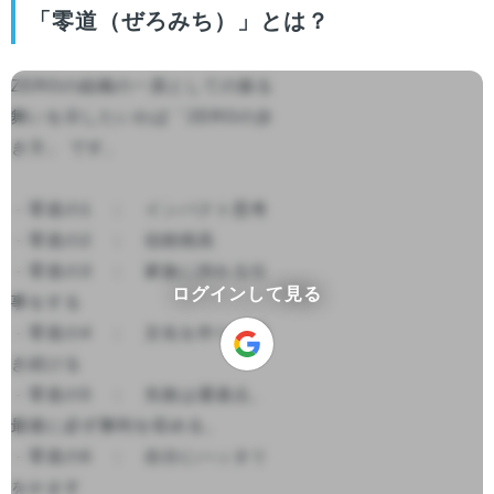
「零道（ぜろみち）」とは？
ZEROの組織の一員としての振る
舞いを示したいわば「ZEROの歩
き方」 です。

 - 零道の1　：　インパクト思考

 - 零道の2　：　信頼残高

 - 零道の3　：　家族に誇れる仕
ログインして見る
事をする

 - 零道の4　：　文化を作り、磨
き続ける

 - 零道の5　：　失敗は通過点。
最後に必ず勝利を収める。

 - 零道の6　：　自分にハッタリ
をかます
