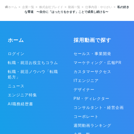
ホーム
企業一覧
株式会社プレイド
動画一覧
仕事内容・やりがい
私の好き
な零道 〜自分に「はったりをかます」ことで成長し続ける〜
ホーム
採用動画で探す
ログイン
セールス・事業開発
転職・就活お役立ちコラム
マーケティング・広報PR
転職・就活ノウハウ「転職
カスタマーサクセス
処方」
ITエンジニア
ニュース
デザイナー
エンジニア特集
PM・ディレクター
AI職務経歴書
コンサルタント・経営企画
コーポレート
週間動画ランキング