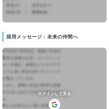
 - 零道の7　：　先手を打つ

 - 零道の8　：　量質転換...

採用メッセージ：未来の仲間へ
STUDIO ZEROは「産業と社会の
変革を加速させる」というミッシ
ョンを掲げ、多様なバックグラウ
ンドと強い意志を持ったメンバー
が集まっています。

しかし、産業と社会の変革を加速
させるにはまだ十分とは言えませ
ログインして見る
ん。

私たちの叶えたい姿に共感して、