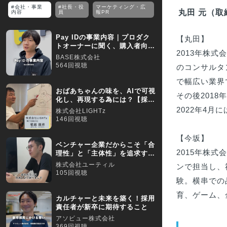
#会社・事業
#社長・役
マーケティング・広
丸田 元（取
内容
員
報PR
Pay IDの事業内容｜プロダク
【丸田】

トオーナーに聞く、購入者向け
2013年株式
新規事業とは
BASE株式会社
564回視聴
のコンサルタン
で幅広い業界
おばあちゃんの味を、AIで可視
その後2018
化し、再現する為には？【採用
動画】
2022年4月
株式会社LIGHTz
146回視聴
【今坂】

ベンチャー企業だからこそ「合
2015年株
理性」と「主体性」を追求する
｜求人動画インタビュー
株式会社ユーティル
ンで担当し、
105回視聴
験。横串での
育、ゲーム、
カルチャーと未来を築く！採用
責任者が新卒に期待すること
アソビュー株式会社
369回視聴