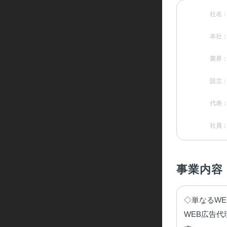
社名
本社
業界
設立
代表
社員
事業内容
◇単なるWE
WEB広告