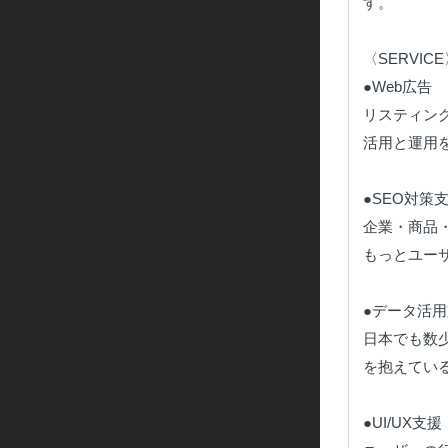
す。

〈SERVICE
●Web広告

リスティン
活用と運用を
●SEO対策支
企業・商品
もっとユーザ
●データ活用
日本でも数
を抱えてい
●UI/UX支援
