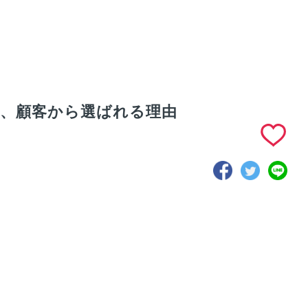
tが、顧客から選ばれる理由
unextのオフィス
求める人物像｜
ー｜開放的に仕
Lifunextで活躍する
できるオフィス
人物特徴は「素直
です
さ」と「自走力」