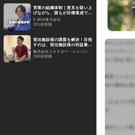
営業の組織体制｜意見を吸い上
げながら、誰もが目標達成でき
る組織作りを目指す
X Mile株式会社
351回視聴
宿泊施設様の課題を解決！目指
わたしたちの
すのは、宿泊施設様の利益最大
化／【採用動画】
クライアント
株式会社コネクター・ジャパン
290回視聴
まだ見ぬ“楽
顧客とともに
自の価値を提
これまでの代
す。

会社として最も