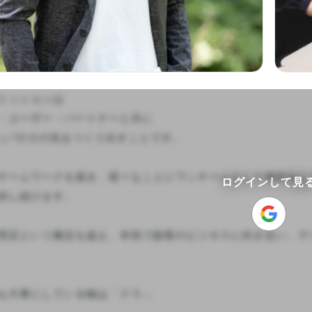
ミッションは

・ユーザー・パートナーと共に

しい”のその先をつくり出すことです。

チームワークを築き、様々なことにワンチームとして挑戦をし
ログインして見
供し続けます。

理店という概念を超え、本気で顧客のビジネスに向き合い、デ
大事にしている軸は「クラ...
