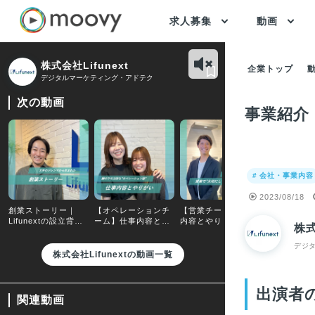
求人募集
動画
株式会社Lifunext
企業トップ
デジタルマーケティング・アドテク
次の動画
事業紹介
# 会社・事業内容
2023/08/18
創業ストーリー｜
【オペレーションチ
【営業チーム】仕事
会社の魅力
Lifunextの設立背景
ーム】仕事内容とや
内容とやりがいにつ
語る、Lifun
株式
について
りがいについて
いて
社して良か
とは？
デジ
株式会社Lifunextの動画一覧
出演者
関連動画