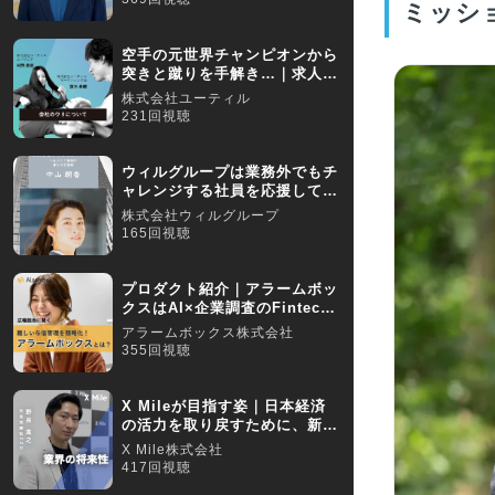
ミッシ
空手の元世界チャンピオンから
突きと蹴りを手解き…｜求人動
画インタビュー
株式会社ユーティル
231回視聴
ウィルグループは業務外でもチ
ャレンジする社員を応援してく
れる文化があります
株式会社ウィルグループ
165回視聴
プロダクト紹介｜アラームボッ
クスはAI×企業調査のFintech
企業です
アラームボックス株式会社
355回視聴
X Mileが目指す姿｜日本経済
の活力を取り戻すために、新産
業を創出する！
X Mile株式会社
417回視聴