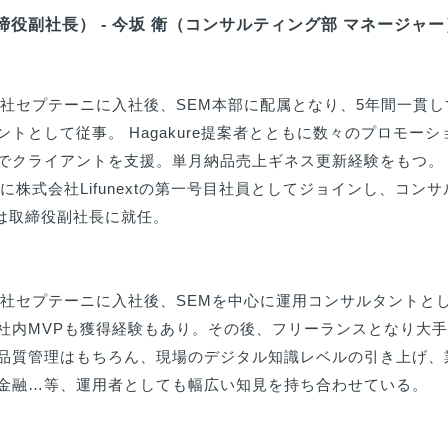
締役副社長） - 今坂 衛（コンサルティング部 マネージャー
会社セプテーニに入社後、SEM本部に配属となり、5年間一貫してY
トとして従事。 Hagakure提案者とともに数々のプロモーショ
でクライアントを支援。単月納品売上ギネス更新経験をもつ。

年に株式会社Lifunextの第一号目社員としてジョインし、コン
には取締役副社長に就任。

式会社セプテーニに入社後、SEMを中心に運用コンサルタントと
社内MVPも獲得経験もあり。その後、フリーランスとなり大手
品質管理はもちろん、現場のデジタル知識レベルの引き上げ、
金融…等、運用者としても幅広い知見を持ち合わせている。