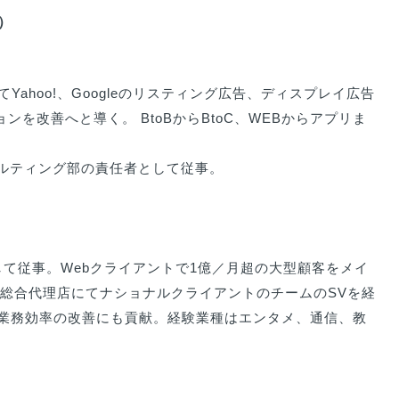
）
ahoo!、Googleのリスティング広告、ディスプレイ広告
ンを改善へと導く。 BtoBからBtoC、WEBからアプリま
サルティング部の責任者として従事。

して従事。Webクライアントで1億／月超の大型顧客をメイ
総合代理店にてナショナルクライアントのチームのSVを経
業務効率の改善にも貢献。経験業種はエンタメ、通信、教