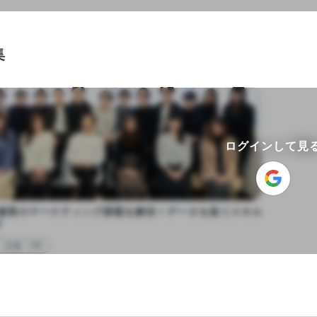
集
ログインして見
】顧客のマーケティング課題を解決！データを扱うスキル
す
・広報・PR