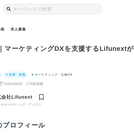
動画
求人募集
｜マーケティングDXを支援するLifunex
# 社長・役員
マーケティング・広報PR
2026/08/05
174回視聴
｜社員が
【戦略チーム】仕事
【広告チーム】仕事
【SEOチーム】仕事
Lif
extに入
内容とやりがいにつ
内容とやりがいにつ
内容とやりがいにつ
ツア
会社Lifunext
ったこと
いて
いて
いて
事が
環境
タルマーケティング・アドテク
のプロフィール