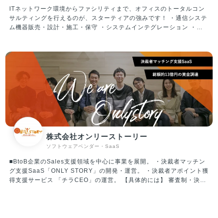
年1月 シリーズB調達：17.8億円 ※累計調達額は24億円 ▼社内の雰
ITネットワーク環境からファシリティまで、オフィスのトータルコン
囲気/特徴 ・大人な雰囲気のスタートアップ！メリハリつけた働き方
サルティングを行えるのが、スターティアの強みです！ ・通信システ
が可能 周りへの配慮を大切にした、優しいメンバーが揃っており、気
ム機器販売・設計・施工・保守 ・システムインテグレーション ・セ
持ちよく働ける環境です。 仕事においては真剣に向き合いますが、楽
キュリティ対策 ・OA機器販売・設計・施工・保守メンテナンス ・電
しいことが大好きなメンバーばかりです。 平均年齢は34歳、既婚者が
力小売、LED照明、空調機器の販売、電子ブレーカーの販売 ・Webサ
約60％、子育て中社員が35％超えと、大人な雰囲気のスタートアップ
イトの企画・制作 ・Web集客のコンサルティング
です。 そのため、休日出勤・過度な残業など無理なスケジュールで業
務を進めていくことはありません。 ・働く環境／スキルアップ ・大
手金融、外資コンサル、メガベンチャー、スタートアップ経営者な
ど、様々なバックグラウンドを持つメンバーが当社には集まっていま
す。 当然ながら自律性、主体性が強く求められる環境ではあるのです
が、そのような環境だからこそ、全員が「会社のオーナーである」と
いう思いを持ち、プロダクト開発だけではなく、組織作りにも積極的
に関わる風土ができています。
株式会社オンリーストーリー
ソフトウェアベンダー・SaaS
■BtoB企業のSales支援領域を中心に事業を展開。 ・決裁者マッチン
グ支援SaaS「ONLY STORY」の開発・運営。 ・決裁者アポイント獲
得支援サービス 「チラCEO」の運営。 【具体的には】 審査制・決裁
者マッチング支援SaaS「無料版：ONLY STORY」「有料版：チラ
CEO」は、決裁者マッチングを通じて経営課題を解決するサービスで
す。5000を超える決裁者（8割以上が取締役以上の経営層）が登録す
る独自プラットフォームを基盤とし、「メッセージ機能」「オンライ