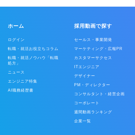
ンイベント」「専任CS（カスタマーサクセス）メンバーによる紹介」
「掲示板機能」によって決裁者同士のマッチングを創出します。 サー
ビスを通して提供する複数の機能と価値によって、ターゲットとなる
アカウント(企業)のキーパーソンだけに絞ったマーケティング活動
ホーム
採用動画で探す
『KBM(Keyperson Based Marketing)モデル』を実現し、BtoB企業
の多くが抱える「決裁者に会えない」という悩み、それによって発生
する経営課題／営業課題の解決に貢献します。 ▼ 受賞・表彰 2024年
ログイン
セールス・事業開発
度 ベストベンチャー100選出 2021年版働きがいのある会社ランキン
転職・就活お役立ちコラム
マーケティング・広報PR
グ 小規模部門（従業員25－99人）で 5位に選出 2020年版アジア地域
における 「働きがいのある会社」ランキングで 25位に選出 ▼出演・
転職・就活ノウハウ「転職
カスタマーサクセス
掲載 ・NHK クローズアップ現代＋
処方」
ITエンジニア
https://www.nhk.or.jp/gendai/articles/4432/index.html ・
ニュース
TechCrunch Japan
デザイナー
https://jp.techcrunch.com/2021/04/14/onlystory-1-3m/
エンジニア特集
PM・ディレクター
AI職務経歴書
コンサルタント・経営企画
コーポレート
週間動画ランキング
企業一覧