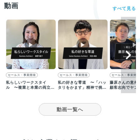
動画
すべて見る
▶︎
▶︎
▶︎
セールス・事業開発
セールス・事業開発
セールス・事業開発
私らしいワークスタイ
私の好きな零道 〜「ハッ
藤原さんの意外
ル 〜複業と本業の両立が
タリをかます」精神で挑む
顧客志向でヤン
可能なSTUDIO ZERO〜
STUDIO ZERO〜
動画一覧へ