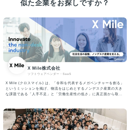
似た企業をお探しですか？
X Mile株式会社
ソフトウェアベンダー・SaaS
X Mile (クロスマイル) は、「令和を代表するメガベンチャーを創る」
というミッションを掲げ、物流をはじめとするノンデスク産業の大き
な課題である「人手不足」と「労働生産性の低さ」に真正面から取り
組んでいます。 運輸、建設、製造、自動車、小売、警備等、ノンデス
ク産業の市場規模は合計100兆円にも上り、「人材プラットフォーム
事業」と「ITプラットフォーム事業」を軸に事業を推進しています。
①人材プラットフォーム事業 転職したいノンデスクワーカーと企業と
を結びつけるサービスを提供中。現在展開しているサービスは、ノン
デスク事業者向けの人材採用システム『X Work（クロスワーク）』、