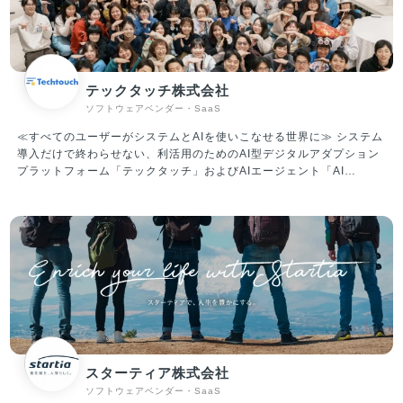
物流・自動車整備・建設領域に特化したエージェントの『ドライバー
キャリア』『整備士キャリア』『建職キャリア』を運営しています。
現在、5,000社以上のクライアントと取引しており、業界トップクラ
スの各社からも厚い信頼を寄せられいます。業界に先駆けて成果報酬
型サービスを実施し、導入のしやすさから新たなクライアントを獲得
テックタッチ株式会社
し急成長を果たしています。 ②ITプラットフォーム（SaaS）事業 X
ソフトウェアベンダー・SaaS
Mile社は、人材プラットフォーム事業で5,000以上のお客様と取引を
進めてまいりました。ノンデスク産業は、紙やFAXなど非効率な業務
≪すべてのユーザーがシステムとAIを使いこなせる世界に≫ システム
体制の中小企業が大多数であり、社内のIT人材も不足しているのが課
導入だけで終わらせない、利活用のためのAI型デジタルアダプション
題となっています。 当社は、ノンデスク事業者向けのSaaS開発提供
プラットフォーム「テックタッチ」およびAIエージェント「AI
により、生産性向上・労働時間短縮を促進していきます。
Central Voice」 の企画・開発・運営・販売を行っています。 「テッ
クタッチ」は、ユーザーが十分に使いこなせていないシステムにナビ
ゲーションを表示させ、利活用を促進していくプラットフォームで
す。 対象システムの利用状況を可視化したうえで、ナビゲーションに
よるUI改善や自動操作による生産性改善など、アジャイルなDXを現場
主導でリードすることができ、主に従業員数千人～数万人のエンター
プライズ企業様を中心にご導入いただいています。 ▼テックタッチの
機能紹介（一例） ・どのタイミングで何を入力すればいいのかをス
テップごとに教えてくれる ・入力ミスを事前に検知（半角／全角、
(株)／株式会社など） ・分析機能を用いて、どれくらいの社員が、
どの項目で躓いているのかが分かる ・自動入力機能で顧客のIDを間
スターティア株式会社
違いなく入力（ダブルチェックが不要に） ▼資金調達情報 2019年6
ソフトウェアベンダー・SaaS
月 シード調達：1.2億円 2020年6月 シリーズA調達：5億円 2023