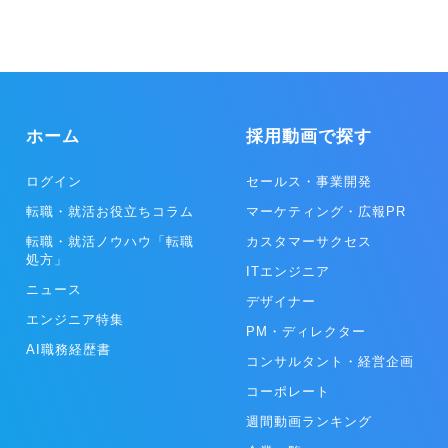
チームを即席で編成し、低価格で、高品質な運用を行い業務を効率化
を行なっていたときに感じた課題を解決したいという想いから創った
します。クラウドチームでは、コールセンター業務やデータ入力作
サービスです。情報の非対称性が大きい個々のBtoB領域に特化して
業、翻訳などのBPO、システム構築やアプリ開発、ホームページ制作
「相談窓口」をつくりたいという想いのもとサービスづくりを行なっ
などを行うITOの2種類のプランがあり、大手企業ともワンチームで取
ています。
り組みを行っています。 ◎プロダクト事業 プロダクト事業は、クラ
イアントやユーザーのニーズや用途に合ったアプリケーションソフト
ウェアを開発し、人々の生活がより楽しく、便利になるようサービス
を展開しています。UI/UXが優れたデザインを重視し、高い価値を実
ホーム
採用動画で探す
現します。 リピッテでは、美容サロンや宿泊施設、飲食店へ15000店
舗以上の導入実績があり、リピーターや優良顧客の創出や維持を行
ログイン
セールス・事業開発
い、クライアントの新規獲得コストの削減や事業安定化に貢献してい
ます。
転職・就活お役立ちコラム
マーケティング・広報PR
転職・就活ノウハウ「転職
カスタマーサクセス
処方」
ITエンジニア
ニュース
デザイナー
エンジニア特集
PM・ディレクター
AI職務経歴書
コンサルタント・経営企画
コーポレート
週間動画ランキング