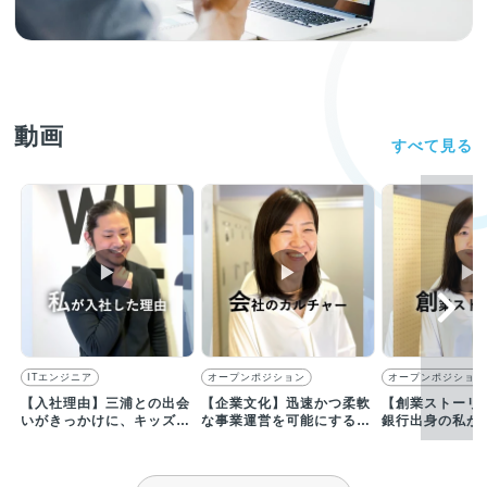
動画
すべて見る
▶︎
▶︎
▶︎
ITエンジニア
オープンポジション
オープンポジション
【入社理由】三浦との出会
【企業文化】迅速かつ柔軟
【創業ストーリ
いがきっかけに、キッズウ
な事業運営を可能にするた
銀行出身の私が
ィークエンドにCTOとして
めの「フラットな組織」
ィークエンドを
参画
由