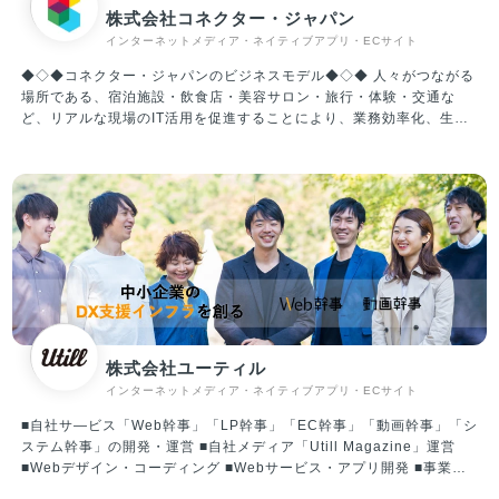
「NAVER WEBTOON」（韓国/NAVER WEBTOON Ltd.）、「LINE
株式会社コネクター・ジャパン
WEBTOON」（東南アジア）など。各プラットフォームを合算した月
インターネットメディア・ネイティブアプリ・ECサイト
間利用者数（MAU）は8,200万、累計ダウンロード数は2億超、ひと
月の流通額は100億円を超え、同市場で圧倒的な世界１位の規模を誇
◆◇◆コネクター・ジャパンのビジネスモデル◆◇◆ 人々がつながる
ります。
場所である、宿泊施設・飲食店・美容サロン・旅行・体験・交通な
ど、リアルな現場のIT活用を促進することにより、業務効率化、生産
性向上、経営改善を行い、クライアントとユーザーの双方を満足に導
く。これがコネクター・ジャパンが創業より大切にしてきたミッショ
ンです。 インターネット革命により、仕事のみならず生活そのものが
激変していますが、「人々が出会う場所」の価値は変わらず、さらに
重要性は高まっていると言えます。テクノロジーを取り入れ変化を受
け入れながらも、心が揺さぶられるリアルな現場をしっかりと残して
いく、人々が思い出の多い人生を歩むお手伝いをする、これを世界規
模で実現することが我々のビジョンです。 ◎ホテルマーケティング事
業 ホテルマーケティング事業は、ホテルや旅館などの宿泊施設に向
け、IT活用の促進を促し、OTA（オンライントラベルエージェント）
の運用代行や、自社HP（ホームページ）の作成、PMSやGDSなどの
株式会社ユーティル
選定アドバイスや連携のためのAPI開発などの支援サービスを行って
インターネットメディア・ネイティブアプリ・ECサイト
います。 ホテルや旅館、ゲストハウスなど約300施設の契約実績があ
ります。また多くのOTAやシステムベンダーとの良いつながりを築い
■自社サ―ビス「Web幹事」「LP幹事」「EC幹事」「動画幹事」「シ
ています。 ◎アウトソーシング事業 アウトソーシング事業は、主に
ステム幹事」の開発・運営 ■自社メディア「Utill Magazine」運営
サービス業クライアントの一部業務を当社が請負い遂行するサービス
■Webデザイン・コーディング ■Webサービス・アプリ開発 ■事業支
です。クライアント、ベトナムのグループ会社、当社の3者で一つの
援コンサルティング 【 事業への想い 】 Web幹事は、自社でWeb制作