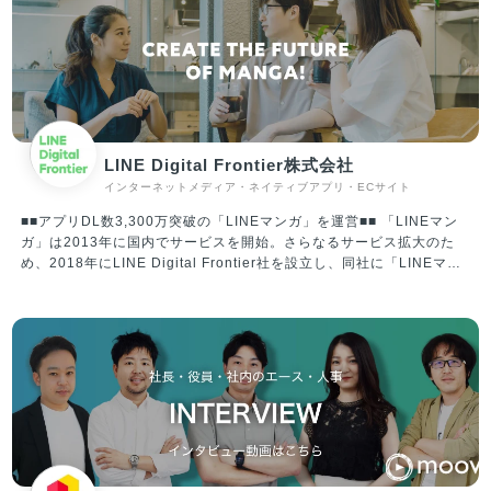
LINE Digital Frontier株式会社
インターネットメディア・ネイティブアプリ・ECサイト
■■アプリDL数3,300万突破の「LINEマンガ」を運営■■ 「LINEマン
ガ」は2013年に国内でサービスを開始。さらなるサービス拡大のた
め、2018年にLINE Digital Frontier社を設立し、同社に「LINEマン
ガ」事業を承継。2020年には資本変更により、Webtoon
Entertainment Inc.の100％子会社となり、現在は“WEBTOON
Worldwide Service”の一員として、プラットフォームとコンテンツの
両面にて着実に成長を遂げています。 年齢・性別問わず、日本に住む
誰もが使う「国民的サービス」を目指し、エンターテイメント産業を
リードする企業の一つであり続けます。 ※WEBTOON Worldwide
Serviceについて 全世界に向け10カ国語でサービス展開する、電子コ
ミックを中心としたプラットフォームの連合体。代表的なプラットフ
ォームは「LINEマンガ」（日本/LINE Digital Frontier株式会社）、
「WEBTOON」（北中南米･欧州/WEBTOON Entertainment Inc.）、