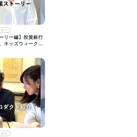
ション
ーリー編】投資銀行
、キッズウィークエ
した理由
ション