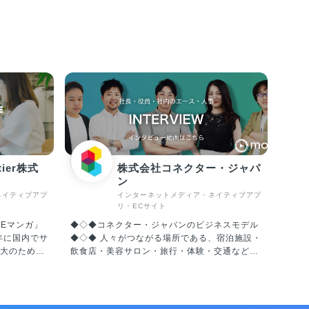
ntier株式
株式会社コネクター・ジャパ
ン
ネイティブアプ
インターネットメディア・ネイティブアプ
リ・ECサイト
NEマンガ」
◆◇◆コネクター・ジャパンのビジネスモデル
◆◇◆ 人々がつながる場所である、宿泊施設・
大のため、
飲食店・美容サロン・旅行・体験・交通など、
er社を設立し、
リアルな現場のIT活用を促進することにより、
2020年に
業務効率化、生産性向上、経営改善を行い、ク
ainment
ライアントとユーザーの双方を満足に導く。こ
WEBTOON
れがコネクター・ジャパンが創業より大切にし