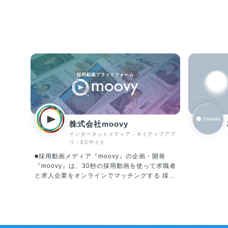
株式会社moovy
インターネットメディア・ネイティブアプ
リ・ECサイト
■採用動画メディア『moovy』の企画・開発
『moovy』は、30秒の採用動画を使って求職者
と求人企業をオンラインでマッチングする 採用
動画メディア（動画配信プラットフォーム）で
す。求職者は『moovy』を利用することで、文
章では伝わりにくい「企業内の個人や組織の特
徴」を感じ取ることができます。 また、求人企
業は文章だけでは表現しきれなかった採用情報