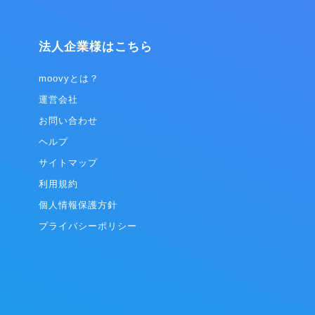
して、プラット
てきたミッションです。 インターネット革命に
実に成長を
より、仕事のみならず生活そのものが激変して
いますが、「人々が出会う場所」の価値は変わ
法人企業様はこちら
指し、エン
らず、さらに重要性は高まっていると言えま
業の一つで
す。テクノロジーを取り入れ変化を受け入れな
がらも、心が揺さぶられるリアルな現場をしっ
moovyとは？
0カ国語でサー
かりと残していく、人々が思い出の多い人生を
運営会社
としたプラ
歩むお手伝いをする、これを世界規模で実現す
ラットフォ
ることが我々のビジョンです。 ◎ホテルマーケ
お問い合わせ
igital
ティング事業 ホテルマーケティング事業は、ホ
ON」（北中南
ヘルプ
テルや旅館などの宿泊施設に向け、IT活用の促
 Inc.）、
進を促し、OTA（オンライントラベルエージェ
サイトマップ
VER
ント）の運用代行や、自社HP（ホームペー
BTOON」（東
ジ）の作成、PMSやGDSなどの選定アドバイ
利用規約
ムを合算し
スや連携のためのAPI開発などの支援サービス
個人情報保護方針
万、累計ダウ
を行っています。 ホテルや旅館、ゲストハウス
は100億
など約300施設の契約実績があります。また多
プライバシーポリシー
位の規模を
くのOTAやシステムベンダーとの良いつながり
を築いています。 ◎アウトソーシング事業 ア
ウトソーシング事業は、主にサービス業クライ
アントの一部業務を当社が請負い遂行するサー
ビスです。クライアント、ベトナムのグループ
会社、当社の3者で一つのチームを即席で編成