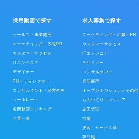
Worldwide Service”の一員と
フォームとコンテンツの両面にて着
遂げています。 年齢・性別問わず、日本に住む
採用動画で探す
求人募集で探す
誰もが使う「国民的サービス」を目
ターテイメント産業をリードする企
あり続けます。 ※WEBTOON Worldwide
セールス・事業開発
マーケティング・広報・PR
Serviceについて 全世界に向け1
マーケティング・広報PR
カスタマーサクセス
ビス展開する、電子コミックを中心
ットフォームの連合体。代表的なプ
カスタマーサクセス
ITエンジニア
ームは「LINEマンガ」（日本/LINE D
ITエンジニア
Frontier株式会社）、「WEBTO
デザイナー
米･欧州/WEBTOON Entertainment
デザイナー
コンサルタント
「NAVER WEBTOON」（韓国/NA
WEBTOON Ltd.）、「LINE WE
PM・ディレクター
管理部門
南アジア）など。各プラットフォー
コンサルタント・経営企画
オープンポジション／その他
た月間利用者数（MAU）は8,200
ンロード数は2億超、ひと月の流通額
コーポレート
ものづくりエンジニア
円を超え、同市場で圧倒的な世界１
週間動画ランキング
施工管理
誇ります。
企業一覧
営業
接客・サービス職
専門職