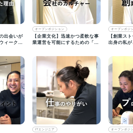
オープンポジション
オープンポジ
の出会いが
【企業文化】迅速かつ柔軟な事
【創業スト
ウィークエ
業運営を可能にするための「フ
出身の私が
参画
ラットな組織」
ンドを起業
ITエンジニア
オープンポジ