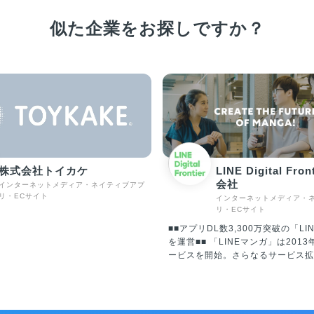
似た企業をお探しですか？
株式会社トイカケ
LINE Digital Fro
会社
インターネットメディア・ネイティブアプ
リ・ECサイト
インターネットメディア・
リ・ECサイト
■■アプリDL数3,300万突破の「LI
を運営■■ 「LINEマンガ」は2013年に国内でサ
ービスを開始。さらなるサービス拡
2018年にLINE Digital Fronti
同社に「LINEマンガ」事業を承継。
は資本変更により、Webtoon Entert
Inc.の100％子会社となり、現在は“