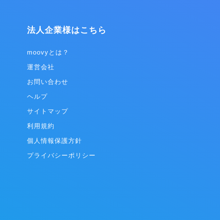
ーの販売 ・Webサイトの企画・制作 ・Web集
フラッグシップ
客のコンサルティング
です。 日本
法人企業様はこちら
る中小企
的機関など
した顧客視
moovyとは？
革を目指し
運営会社
クノロジ
お問い合わせ
基づき、CX
行までを一気
ヘルプ
サイトマップ
データをリア
クノロジー
利用規約
ためのソリ
個人情報保護方針
プライバシーポリシー