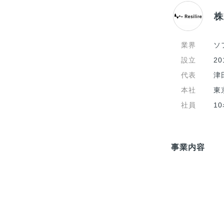
株
業界
ソ
設立
2
代表
津
本社
東
社員
1
事業内容