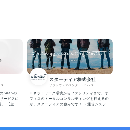
スターティア株式会社
aS
ソフトウェアベンダー・SaaS
のSaaSの
ITネットワーク環境からファシリティまで、オ
サービスに
フィスのトータルコンサルティングを行えるの
【主な
が、スターティアの強みです！ ・通信システム
RTE」 サ
機器販売・設計・施工・保守 ・システムインテ
リアルタイ
グレーション ・セキュリティ対策 ・OA機器販
ーソナライ
売・設計・施工・保守メンテナンス ・電力小
(顧客体験)
売、LED照明、空調機器の販売、電子ブレーカ