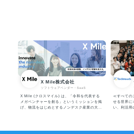
X Mile株式会社
ソフトウェアベンダー・SaaS
X Mile (クロスマイル) は、「令和を代表する
≪すべての
メガベンチャーを創る」というミッションを掲
せる世界に≫ システム導入だけで終
げ、物流をはじめとするノンデスク産業の大き
い、利活用
な課題である「人手不足」と「労働生産性の低
プラットフ
さ」に真正面から取り組んでいます。 運輸、建
ージェント「A
設、製造、自動車、小売、警備等、ノンデスク
発・運営・販売
産業の市場規模は合計100兆円にも上り、「人
チ」は、ユ