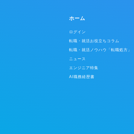
材プラットフォーム事業」と「ITプラットフォ
システムに
ーム事業」を軸に事業を推進しています。 ①人
を促進して
材プラットフォーム事業 転職したいノンデスク
ステムの利
ホーム
ワーカーと企業とを結びつけるサービスを提供
ーションに
中。現在展開しているサービスは、ノンデスク
改善など、
事業者向けの人材採用システム『X Work（ク
ドすること
ログイン
ロスワーク）』、物流・自動車整備・建設領域
のエンター
転職・就活お役立ちコラム
に特化したエージェントの『ドライバーキャリ
だいています。 ▼テックタッチの
ア』『整備士キャリア』『建職キャリア』を運
例） ・ど
転職・就活ノウハウ「転職処方」
営しています。 現在、5,000社以上のクライア
のかをステ
ントと取引しており、業界トップクラスの各社
ニュース
スを事前に
からも厚い信頼を寄せられいます。業界に先駆
など） ・
エンジニア特集
けて成果報酬型サービスを実施し、導入のしや
員が、どの
すさから新たなクライアントを獲得し急成長を
自動入力機
AI職務経歴書
果たしています。 ②ITプラットフォーム
ブルチェックが不要に）
（SaaS）事業 X Mile社は、人材プラットフォ
年6月 シー
ーム事業で5,000以上のお客様と取引を進めて
リーズA調達
まいりました。ノンデスク産業は、紙やFAXな
達：17.8億
ど非効率な業務体制の中小企業が大多数であ
雰囲気/特
り、社内のIT人材も不足しているのが課題とな
プ！メリハ
っています。 当社は、ノンデスク事業者向けの
を大切にし
SaaS開発提供により、生産性向上・労働時間
気持ちよく
短縮を促進していきます。
剣に向き合
ンバーばか