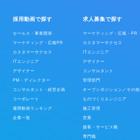
ナビゲーションを表示させ、利活用
プラットフォームです。 ・「STUDIO ZERO」
いくプラットフォームです。 対象シ
STUDIO ZEROとは、各産業の
用状況を可視化したうえで、ナビゲ
となる事例を創出する事業開発組織
採用動画で探す
求人募集で探す
よるUI改善や自動操作による生産性
を代表する大企業や地域経済を支え
アジャイルなDXを現場主導でリー
業、スタートアップ企業、行政・公
ができ、主に従業員数千人～数万人
のパートナーと共に、データを活用
セールス・事業開発
マーケティング・広報・PR
プライズ企業様を中心にご導入いた
点での新規事業創出や既存事業の変
マーケティング・広報PR
カスタマーサクセス
機能紹介（一
ています。 ・「PLAID ALPHA」 これまでプレ
のタイミングで何を入力すればいい
イドが積み上げてきた体験設計やテ
カスタマーサクセス
ITエンジニア
ップごとに教えてくれる ・入力ミ
ー・データ活用に係る知見･経験に
検知（半角／全角、(株)／株式会社
ITエンジニア
変革に向けた全体計画/設計から実
デザイナー
分析機能を用いて、どれくらいの社
通貫で支援するサービスです。 ・「PLAID
デザイナー
コンサルタント
項目で躓いているのかが分かる ・
Ecosystem」 膨大なカスタマー
能で顧客のIDを間違いなく入力（ダ
ルタイムに解析できるKARTEのテ
PM・ディレクター
管理部門
 ▼資金調達情報 2019
をAPIとして解放。事業を加速する
コンサルタント・経営企画
オープンポジション／その他
ド調達：1.2億円 2020年6月 シ
ューションを開発提供しています。
：5億円 2023年1月 シリーズB調
コーポレート
ものづくりエンジニア
円 ※累計調達額は24億円 ▼社内の
週間動画ランキング
施工管理
徴 ・大人な雰囲気のスタートアッ
リつけた働き方が可能 周りへの配慮
企業一覧
営業
た、優しいメンバーが揃っており、
働ける環境です。 仕事においては真
接客・サービス職
いますが、楽しいことが大好きなメ
専門職
りです。 平均年齢は34歳、既婚者