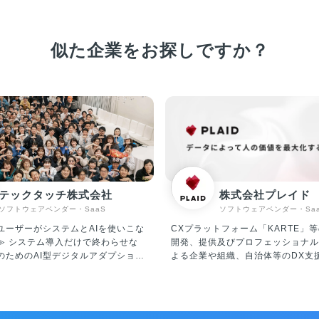
似た企業をお探しですか？
テックタッチ株式会社
株式会社プレイド
ソフトウェアベンダー・SaaS
ソフトウェアベンダー・Sa
ユーザーがシステムとAIを使いこな
CXプラットフォーム「KARTE」等
わらせな
開発、提供及びプロフェッショナル
のためのAI型デジタルアダプション
よる企業や組織、自治体等のDX支援。 
ォーム「テックタッチ」およびAIエ
事業】 ・CXプラットフォーム「KA
I Central Voice」 の企画・開
イトやアプリに今来訪している人を
を行っています。 「テックタッ
ムに解析、可視化。顧客理解からパ
ーザーが十分に使いこなせていない
ズまでを一気通貫で実装できる、CX