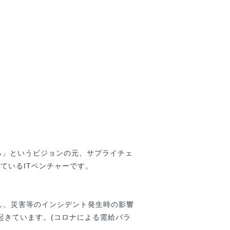
する」というビジョンの元、サプライチェ
しているITベンチャーです。

し、災害等のインシデント発生時の影響
起きています。(コロナによる需給バラ