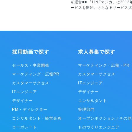
を運営■■ 「LINEマンガ」は2013年に国内でサ
ービスを開始。さらなるサービス拡
2018年にLINE Digital Fronti
同社に「LINEマンガ」事業を承継。
は資本変更により、Webtoon Entert
Inc.の100％子会社となり、現在は“
Worldwide Service”の一員と
フォームとコンテンツの両面にて着
遂げています。 年齢・性別問わず、日本に住む
採用動画で探す
求人募集で探す
誰もが使う「国民的サービス」を目
ターテイメント産業をリードする企
あり続けます。 ※WEBTOON Worldwide
セールス・事業開発
マーケティング・広報・PR
Serviceについて 全世界に向け1
マーケティング・広報PR
カスタマーサクセス
ビス展開する、電子コミックを中心
ットフォームの連合体。代表的なプ
カスタマーサクセス
ITエンジニア
ームは「LINEマンガ」（日本/LINE D
ITエンジニア
Frontier株式会社）、「WEBTO
デザイナー
米･欧州/WEBTOON Entertainment
デザイナー
コンサルタント
「NAVER WEBTOON」（韓国/NA
WEBTOON Ltd.）、「LINE WE
PM・ディレクター
管理部門
南アジア）など。各プラットフォー
コンサルタント・経営企画
オープンポジション／その他
た月間利用者数（MAU）は8,200
ンロード数は2億超、ひと月の流通額
コーポレート
ものづくりエンジニア
円を超え、同市場で圧倒的な世界１