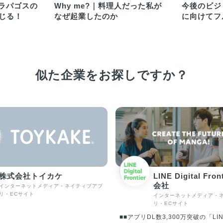
ガラパゴスの
Why me?｜料理人だった私が
今後のビジ
じる！
なぜ起業したのか
に向けてフ
0→1メン
似た企業をお探しですか？
株式会社トイカケ
LINE Digital Fro
会社
インターネットメディア・ネイティブアプ
リ・ECサイト
インターネットメディア・
リ・ECサイト
■■アプリDL数3,300万突破の「LI