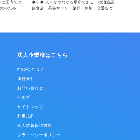
◆◇◆ 人々がつながる場所である、宿泊施設・
大のため、
飲食店・美容サロン・旅行・体験・交通など、
er社を設立し、
リアルな現場のIT活用を促進することにより、
2020年に
業務効率化、生産性向上、経営改善を行い、ク
ainment
ライアントとユーザーの双方を満足に導く。こ
WEBTOON
れがコネクター・ジャパンが創業より大切にし
して、プラット
てきたミッションです。 インターネット革命に
実に成長を
より、仕事のみならず生活そのものが激変して
いますが、「人々が出会う場所」の価値は変わ
法人企業様はこちら
指し、エン
らず、さらに重要性は高まっていると言えま
業の一つで
す。テクノロジーを取り入れ変化を受け入れな
がらも、心が揺さぶられるリアルな現場をしっ
moovyとは？
0カ国語でサー
かりと残していく、人々が思い出の多い人生を
運営会社
としたプラ
歩むお手伝いをする、これを世界規模で実現す
ラットフォ
ることが我々のビジョンです。 ◎ホテルマーケ
お問い合わせ
igital
ティング事業 ホテルマーケティング事業は、ホ
ON」（北中南
ヘルプ
テルや旅館などの宿泊施設に向け、IT活用の促
 Inc.）、
進を促し、OTA（オンライントラベルエージェ
サイトマップ
VER
ント）の運用代行や、自社HP（ホームペー
BTOON」（東
ジ）の作成、PMSやGDSなどの選定アドバイ
利用規約
ムを合算し
スや連携のためのAPI開発などの支援サービス
個人情報保護方針
万、累計ダウ
を行っています。 ホテルや旅館、ゲストハウス
は100億
など約300施設の契約実績があります。また多
プライバシーポリシー
位の規模を
くのOTAやシステムベンダーとの良いつながり