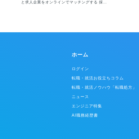
と求人企業をオンラインでマッチングする 採用
動画メディア（動画配信プラットフォーム）で
す。求職者は『moovy』を利用することで、文
章では伝わりにくい「企業内の個人や組織の特
徴」を感じ取ることができます。 また、求人企
業は文章だけでは表現しきれなかった採用情報
を求職者に伝える「採用PR / 採用ブランディン
グ」として活用いただけるサービスです。
ホーム
ログイン
転職・就活お役立ちコラム
転職・就活ノウハウ「転職処方」
ニュース
エンジニア特集
AI職務経歴書