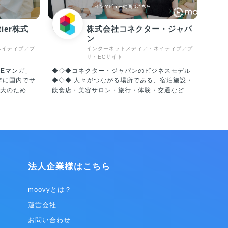
ntier株式
株式会社コネクター・ジャパ
ン
ネイティブアプ
インターネットメディア・ネイティブアプ
リ・ECサイト
NEマンガ」
◆◇◆コネクター・ジャパンのビジネスモデル
◆◇◆ 人々がつながる場所である、宿泊施設・
大のため、
飲食店・美容サロン・旅行・体験・交通など、
er社を設立し、
リアルな現場のIT活用を促進することにより、
2020年に
業務効率化、生産性向上、経営改善を行い、ク
ainment
ライアントとユーザーの双方を満足に導く。こ
WEBTOON
れがコネクター・ジャパンが創業より大切にし
して、プラット
てきたミッションです。 インターネット革命に
実に成長を
より、仕事のみならず生活そのものが激変して
いますが、「人々が出会う場所」の価値は変わ
法人企業様はこちら
指し、エン
らず、さらに重要性は高まっていると言えま
業の一つで
す。テクノロジーを取り入れ変化を受け入れな
がらも、心が揺さぶられるリアルな現場をしっ
moovyとは？
0カ国語でサー
かりと残していく、人々が思い出の多い人生を
運営会社
としたプラ
歩むお手伝いをする、これを世界規模で実現す
ラットフォ
ることが我々のビジョンです。 ◎ホテルマーケ
お問い合わせ
igital
ティング事業 ホテルマーケティング事業は、ホ