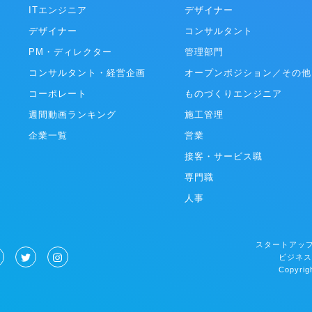
ITエンジニア
Frontier株式会社）、「WEBTO
デザイナー
米･欧州/WEBTOON Entertainment
デザイナー
コンサルタント
「NAVER WEBTOON」（韓国/NA
WEBTOON Ltd.）、「LINE WE
PM・ディレクター
管理部門
南アジア）など。各プラットフォー
コンサルタント・経営企画
オープンポジション／その他
た月間利用者数（MAU）は8,200
ンロード数は2億超、ひと月の流通額
コーポレート
ものづくりエンジニア
円を超え、同市場で圧倒的な世界１
週間動画ランキング
施工管理
誇ります。
企業一覧
営業
接客・サービス職
専門職
人事
スタートアップ
ビジネス
Copyrigh