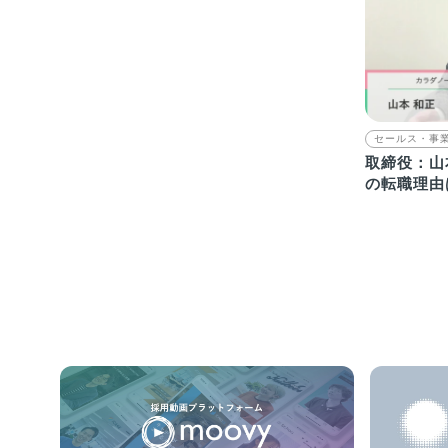
セールス・事
取締役：山
の転職理由
ュー 採用