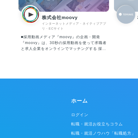
株式会社moovy
インターネットメディア・ネイティブアプ
リ・ECサイト
■採用動画メディア『moovy』の企画・開発
『moovy』は、30秒の採用動画を使って求職者
と求人企業をオンラインでマッチングする 採用
動画メディア（動画配信プラットフォーム）で
す。求職者は『moovy』を利用することで、文
章では伝わりにくい「企業内の個人や組織の特
徴」を感じ取ることができます。 また、求人企
業は文章だけでは表現しきれなかった採用情報
を求職者に伝える「採用PR / 採用ブランディン
グ」として活用いただけるサービスです。
ホーム
ログイン
転職・就活お役立ちコラム
転職・就活ノウハウ「転職処方」