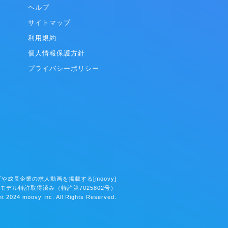
ON」（北中南
ヘルプ
テルや旅館などの宿泊施設に向け、IT活用の促
 Inc.）、
進を促し、OTA（オンライントラベルエージェ
サイトマップ
VER
ント）の運用代行や、自社HP（ホームペー
BTOON」（東
ジ）の作成、PMSやGDSなどの選定アドバイ
利用規約
ムを合算し
スや連携のためのAPI開発などの支援サービス
個人情報保護方針
万、累計ダウ
を行っています。 ホテルや旅館、ゲストハウス
は100億
など約300施設の契約実績があります。また多
プライバシーポリシー
位の規模を
くのOTAやシステムベンダーとの良いつながり
を築いています。 ◎アウトソーシング事業 ア
ウトソーシング事業は、主にサービス業クライ
アントの一部業務を当社が請負い遂行するサー
ビスです。クライアント、ベトナムのグループ
会社、当社の3者で一つのチームを即席で編成
し、低価格で、高品質な運用を行い業務を効率
化します。クラウドチームでは、コールセンタ
ー業務やデータ入力作業、翻訳などのBPO、シ
ステム構築やアプリ開発、ホームページ制作な
どを行うITOの2種類のプランがあり、大手企業
や成長企業の求人動画を掲載する[moovy]
ともワンチームで取り組みを行っています。 ◎
モデル特許取得済み（特許第7025802号）
プロダクト事業 プロダクト事業は、クライアン
t 2024 moovy.Inc. All Rights Reserved.
トやユーザーのニーズや用途に合ったアプリケ
ーションソフトウェアを開発し、人々の生活が
より楽しく、便利になるようサービスを展開し