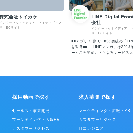
株式会社トイカケ
LINE Digital Fro
会社
インターネットメディア・ネイティブアプ
リ・ECサイト
インターネットメディア・
リ・ECサイト
■■アプリDL数3,300万突破の「LI
を運営■■ 「LINEマンガ」は2013年に国内でサ
ービスを開始。さらなるサービス拡
2018年にLINE Digital Fronti
同社に「LINEマンガ」事業を承継。
は資本変更により、Webtoon Entert
Inc.の100％子会社となり、現在は“
Worldwide Service”の一員と
フォームとコンテンツの両面にて着
遂げています。 年齢・性別問わず、日本に住む
採用動画で探す
求人募集で探す
誰もが使う「国民的サービス」を目
ターテイメント産業をリードする企
あり続けます。 ※WEBTOON Worldwide
セールス・事業開発
マーケティング・広報・PR
Serviceについて 全世界に向け1
マーケティング・広報PR
カスタマーサクセス
ビス展開する、電子コミックを中心
ットフォームの連合体。代表的なプ
カスタマーサクセス
ITエンジニア
ームは「LINEマンガ」（日本/LINE D