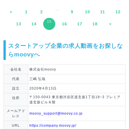
...
«
1
2
9
10
11
12
15
13
14
16
17
18
»
スタートアップ企業の求人動画をお探しな
らmoovyへ
会社名
株式会社moovy
代表
三嶋 弘哉
設立
2020年4月13日
〒150-0043 東京都渋谷区道玄坂1丁目18−3 プレミア
住所
道玄坂ビル８階
メールアド
moovy_support@moovy.co.jp
レス
URL
https://company.moovy.jp/