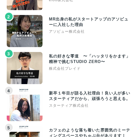
efoo株式会社
2
MR出身の私がスタートアップのアソビュ
ーに入社した理由
アソビュー株式会社
3
私の好きな零道 〜「ハッタリをかます」
精神で挑むSTUDIO ZERO〜
株式会社プレイド
4
新卒１年目が語る入社理由！良い人が多い
スターティアだから、頑張ろうと思える。
スターティア株式会社
5
カフェのような落ち着いた雰囲気のミーテ
ィングスペースやちゃぶ台があります！