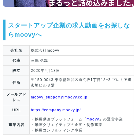
スタートアップ企業の求人動画をお探しな
らmoovyへ
会社名
株式会社moovy
代表
三嶋 弘哉
設立
2020年4月13日
〒150-0043 東京都渋谷区道玄坂1丁目18−3 プレミア道
住所
玄坂ビル８階
メールアド
moovy_support@moovy.co.jp
レス
URL
https://company.moovy.jp/
・採用動画プラットフォーム「
moovy
」の運営事業
事業内容
・動画クリエイティブの企画・制作事業
・採用コンサルティング事業